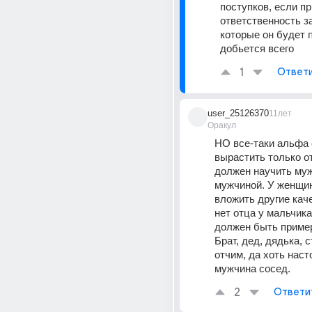
поступков, если пр
ответственность за
которые он будет п
добьется всего
1
Ответ
user_25126370
11лет
Оракул
НО все-таки альфа 
вырастить только о
должен научить муж
мужчиной. У женщин
вложить другие каче
нет отца у мальчика,
должен быть пример
Брат, дед, дядька, с
отчим, да хоть наст
мужчина сосед.
2
Ответи