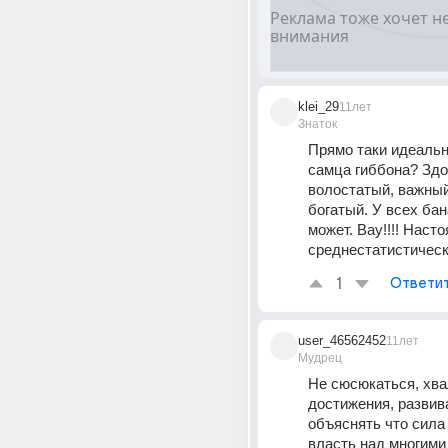
klei_29
11лет
Знаток
Прямо таки идеальн
самца гиббона? Здо
волостатый, важный,
богатый. У всех бан
может. Вау!!!! Наст
среднестатистическ
1
Ответи
user_46562452
11лет
Мудрец
Не сюсюкаться, хвал
достижения, развива
объяснять что сила 
власть над многими