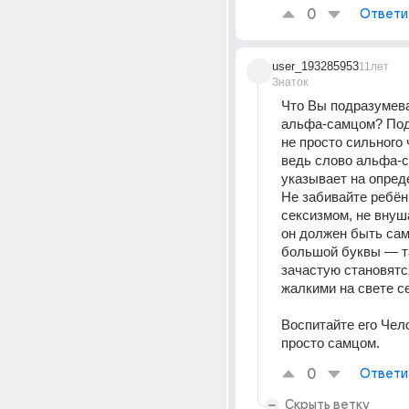
0
Ответи
user_193285953
11лет
Знаток
Что Вы подразумева
альфа-самцом? Подо
не просто сильного 
ведь слово альфа-с
указывает на опред
Не забивайте ребёнк
сексизмом, не внуша
он должен быть сам
большой буквы — т
зачастую становятс
жалкими на свете с
Воспитайте его Чело
просто самцом.
0
Ответи
Скрыть ветку