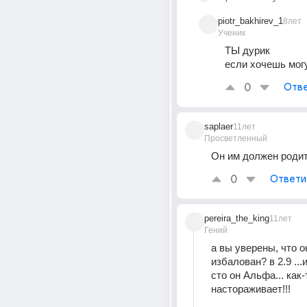
piotr_bakhirev_1
8лет
Ученик
ТЫ дурик
если хочешь мог
0
Отве
saplaer
11лет
Просветленный
Он им должен родит
0
Ответи
pereira_the_king
11лет
Гений
а вы уверены, что он
избалован? в 2.9 ...
сто он Альфа... как-т
настораживает!!!