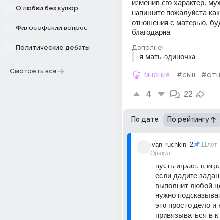
изменив его характер. му
О любви без купюр
напишите пожалуйста каки
отношения с матерью. буд
Философский вопрос
благодарна
Дополнен
Политические дебаты
я мать-одиночка
Смотреть все
мнения
#сын
#отн
4
22
По дате
По рейтингу
ivan_ruchkin_2
11лет
Оракул
пусть играет, в игре
если дадите задани
выполнит любой це
нужно подсказывать
это просто дело и 
привязываться в к