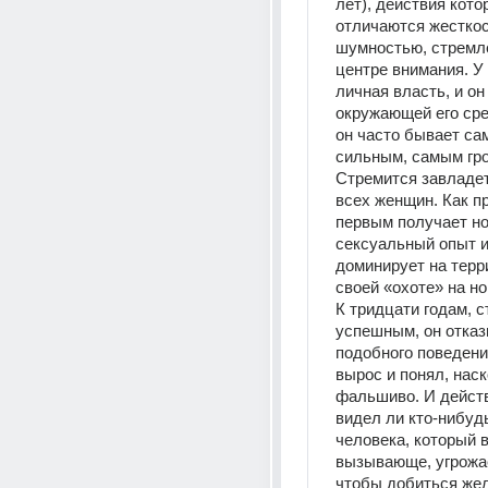
лет), действия котор
отличаются жесткос
шумностью, стремле
центре внимания. У 
личная власть, и он
окружающей его сред
он часто бывает са
сильным, самым гро
Стремится завладет
всех женщин. Как пр
первым получает но
сексуальный опыт и 
доминирует на терри
своей «охоте» на н
К тридцати годам, ст
успешным, он отказ
подобного поведения
вырос и понял, наск
фальшиво. И действ
видел ли кто-нибудь
человека, который в
вызывающе, угрожае
чтобы добиться жел