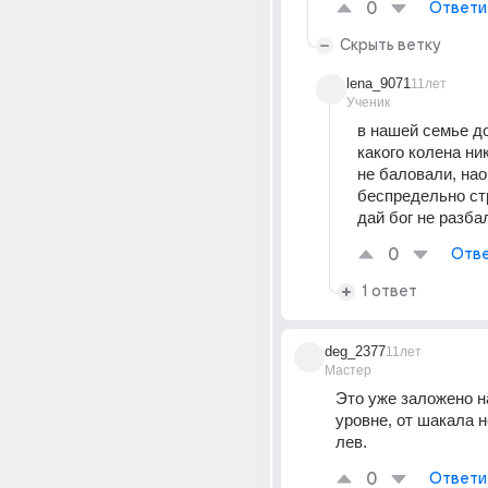
0
Ответи
Скрыть ветку
lena_9071
11лет
Ученик
в нашей семье до
какого колена ник
не баловали, нао
беспредельно стр
дай бог не разба
0
Отве
1 ответ
deg_2377
11лет
Мастер
Это уже заложено на
уровне, от шакала н
лев.
0
Ответи