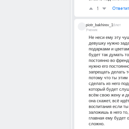
1
Ответи
piotr_bakhirev_1
8лет
Ученик
Не неси ему эту чушь
девушку нужно зада
подарками и цветами
будет так думать то
постоянно во френдз
нужно его постоянно 
запрещать делать то
потому что ты этим
сделать из него под
который будет слуш
всём свою жену и де
она скажет, всё идёт
воспитания если ты 
заложишь в него то, 
главная ему будет о
сложно.