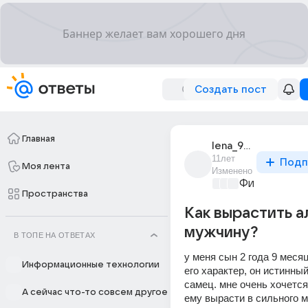
Создать пост
Главная
lena_9071
11лет
Подп
Моя лента
Изменено
Философски
Пространства
Как вырастить а
мужчину?
В ТОПЕ НА ОТВЕТАХ
у меня сын 2 года 9 месяц
Информационные технологии
его характер, он истинны
самец. мне очень хочет
А сейчас что-то совсем другое
ему вырасти в сильного м