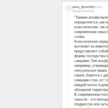
vasia_dyrochkin
11лет
Просветленный
"Термин альфа-мужч
определяется, как в 
классическом, так и 
современном смысле
слова.
Классическое опред
вытекает из животно
представляет собой
форму господства н
самцами. Лев альфа
например, утвержда
сексуальные права н
самок, борется с др
самцами стаи, ест 
каждой охоты и дом
обширной территори
В современном /чел
смысле - это молод
(подросток или чуть