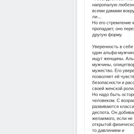
напропалую любезни
всеми дамами вокру
ли…
Но его стремление к
пропадает, оно пере
другую форму.
Уверенность в себе 
один альфа-мужчины
ищут женщины. Альф
мужчины, олицетво
мужество. Его увере
позволяет ей чувств
безопасности и расс
своей женской роли
Но надо быть остор
человеком. С возрас
развиваются класси
деспота. Он добивае
желаемого, если не
открытой физическо
то давлением и 