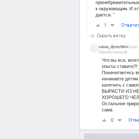
пренебрежительным
к окружающим. И это
дается. "
1
Ответи
Скрыть ветку
vasia_dyrochkin
11лет
Просветленный
Что вы все, млят
опыты ставите?! 
Поначитаетесь вс
начинаете детям 
калечить с самого
ВЫРАСТИ ИЗ НЕ
ХОРОШЕГО ЧЕЛО
Остальное приро
сама
0
Отве