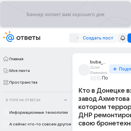
Создать пост
Главная
buba_kastorsky_2
11лет
Подп
Моя лента
Изменено
Политически
Пространства
Кто в Донецке в
завод Ахметова 
В ТОПЕ НА ОТВЕТАХ
котором терро
Информационные технологии
ДНР ремонтиро
свою бронетехн
А сейчас что-то совсем другое