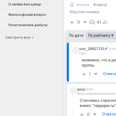
О любви без купюр
мнения
#завод
#бронетехника
Философский вопрос
0
41
Политические дебаты
По дате
По рейтингу
Смотреть все
user_189027130
11ле
Гуру
возможно, что и д
группы
1
Ответ
gasja
11лет
Искусственный интеллект
Стесняюсь спросить,
воюют "террористы"
0
Ответи