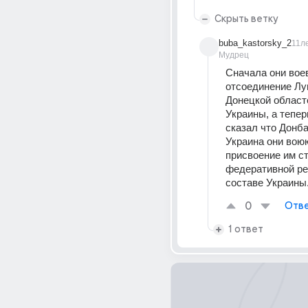
Скрыть ветку
buba_kastorsky_2
11л
Мудрец
Сначала они воев
отсоединение Луг
Донецкой областе
Украины, а тепер
сказал что Донба
Украина они воюю
присвоение им ст
федеративной ре
составе Украины
0
Отве
1 ответ