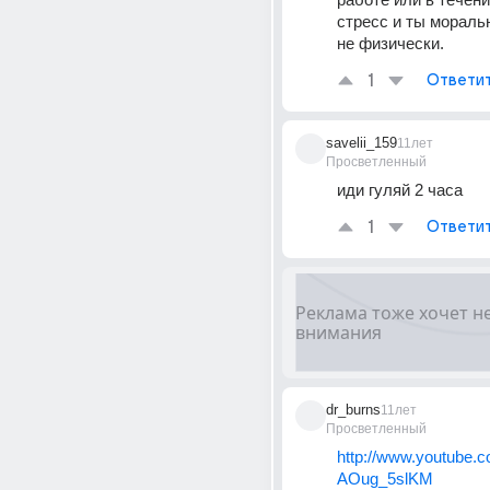
стресс и ты моральн
не физически.
1
Ответи
savelii_159
11лет
Просветленный
иди гуляй 2 часа
1
Ответи
dr_burns
11лет
Просветленный
http://www.youtube.
AOug_5slKM