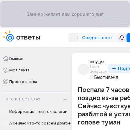
Создать пост
Главная
amy_jones
11лет
Подп
Моя лента
Изменено
Бьютилэнд
Пространства
Поспала 7 часов
поздно из-за ра
В ТОПЕ НА ОТВЕТАХ
Сейчас чувству
Информационные технологии
разбитой и уста
голове туман
А сейчас что-то совсем другое