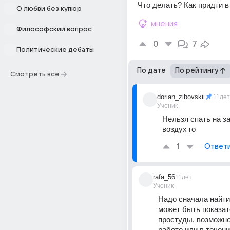
Что делать? Как придти в
О любви без купюр
мнения
Философский вопрос
0
7
Политические дебаты
По дате
По рейтингу
Смотреть все
dorian_zibovskii
11лет
Ученик
Нельзя спать на за
воздух го
1
Ответ
rafa_56
11лет
Ученик
Надо сначала найти 
может быть показат
простуды, возможно 
работе или в течени