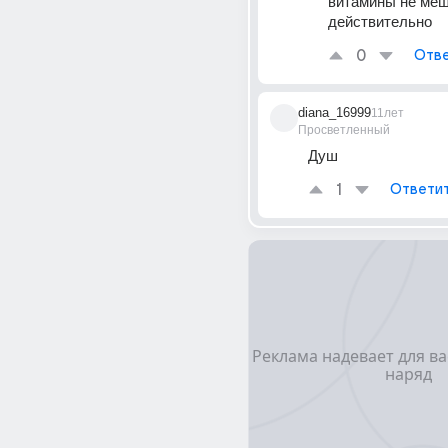
витамины не меш
действительно
0
Отве
diana_16999
11лет
Просветленный
Душ
1
Ответи