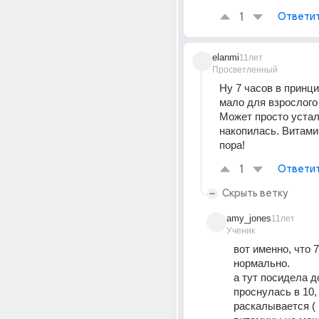
1
Ответи
elanmi
11лет
Просветленный
Ну 7 часов в принцип
мало для взрослого 
Может просто устал
накопилась. Витами
пора!
1
Ответи
Скрыть ветку
amy_jones
11лет
Ученик
вот именно, что 7
нормально.
а тут посидела до
проснулась в 10, 
раскалывается ( 