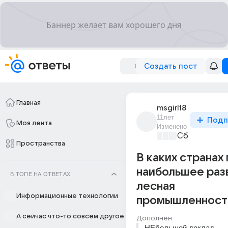
Создать пост
Главная
msgirl18
11лет
Подп
Моя лента
Изменено
Сборная До
Пространства
В каких странах
наибольшее раз
В ТОПЕ НА ОТВЕТАХ
лесная
Информационные технологии
промышленност
А сейчас что-то совсем другое
Дополнен
НЕбольшой доклад