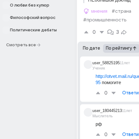
О любви без купюр
мнения
#страна
Философский вопрос
#промышленность
Политические дебаты
0
3
Смотреть все
По дате
По рейтингу
user_58825195
11лет
Ученик
http://otvet.mail.ru/q
95
 помогите
0
Ответи
user_180445213
11лет
Мыслитель
рф
0
Ответи