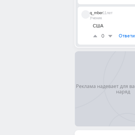
q_mber
11лет
Ученик
США
0
Ответи