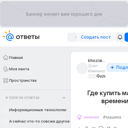
Создать пост
Главная
khoziain_rossii_1
11лет
Подп
Моя лента
Изменено
Философский 
Пространства
Где купить 
В ТОПЕ НА ОТВЕТАХ
времени
Информационные технологии
мнения
#машина
А сейчас что-то совсем другое