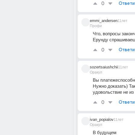
0
Ответи
emmi_andersen
11лет
Профи
Что, вопросы законч
Ерунду спрашиваеш
0
Ответи
sozertsaiushchii
11лет
Оракул
Вы платежеспособн
Нужно доказать) Так
удовольствие не из
0
Ответи
ivan_popialov
11лет
Оракул
В будущем