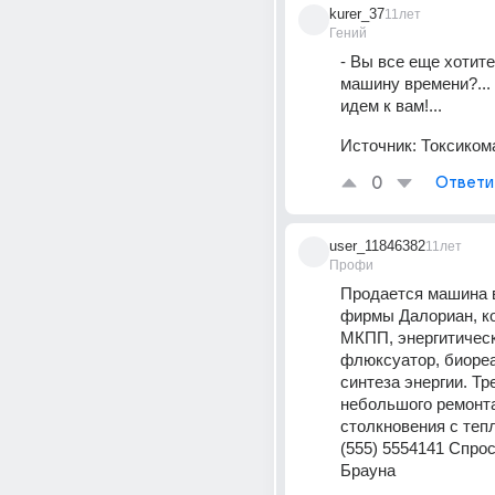
kurer_37
11лет
Гений
- Вы все еще хотите
машину времени?... 
идем к вам!...
Источник:
Токсикома
0
Ответи
user_11846382
11лет
Профи
Продается машина 
фирмы Далориан, ко
МКПП, энергитическ
флюксуатор, биореа
синтеза энергии. Тре
небольшого ремонта
столкновения с теп
(555) 5554141 Спро
Брауна