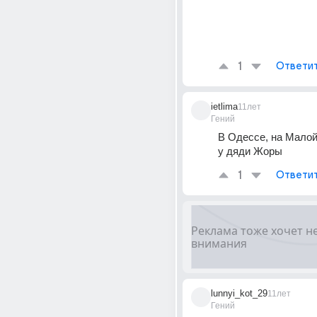
1
Ответи
ietlima
11лет
Гений
В Одессе, на Малой
у дяди Жоры
1
Ответи
lunnyi_kot_29
11лет
Гений