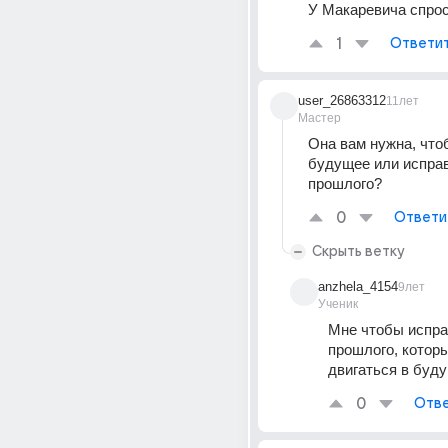
У Макаревича спро
1
Ответи
user_26863312
11лет
Мастер
Она вам нужна, что
будущее или исправ
прошлого?
0
Ответи
Скрыть ветку
anzhela_4154
9лет
Ученик
Мне чтобы испра
прошлого, котор
двигаться в буд
0
Отве