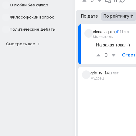
0
11
О любви без купюр
По дате
По рейтингу
Философский вопрос
Политические дебаты
elena_aquila
11лет
Мыслитель
Смотреть все
На заказ тока: -)
0
Ответ
gde_ty_14
11лет
Мудрец