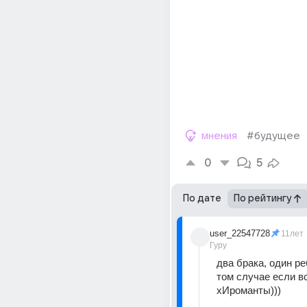
мнения
#будущее
0
5
По дате
По рейтингу
user_22547728
11лет
Гуру
два брака, один реб
том случае если вс
хИроманты)))