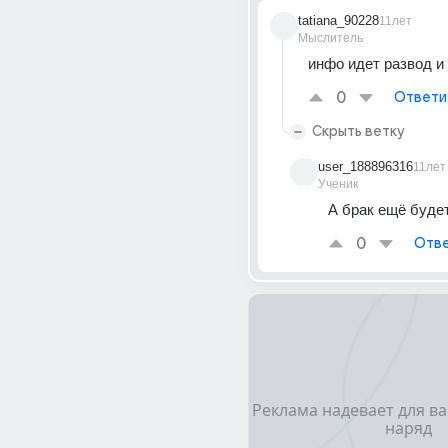
tatiana_90228
11лет
Мыслитель
инфо идет развод и
0
Ответи
Скрыть ветку
user_188896316
11лет
Ученик
А брак ещё будет
0
Отве