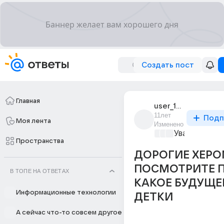
Создать пост
Главная
user_188896316
11лет
Подп
Моя лента
Изменено
Уважаемый м
Пространства
ДОРОГИЕ ХЕРО
ПОСМОТРИТЕ П
В ТОПЕ НА ОТВЕТАХ
КАКОЕ БУДУЩЕЕ
Информационные технологии
ДЕТКИ
А сейчас что-то совсем другое