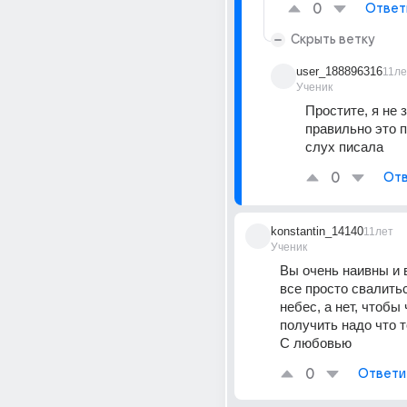
0
Ответ
Скрыть ветку
user_188896316
11ле
Ученик
Простите, я не з
правильно это пи
слух писала
0
Отв
konstantin_14140
11лет
Ученик
Вы очень наивны и в
все просто свалитьс
небес, а нет, чтобы ч
получить надо что то
С любовью
0
Ответи