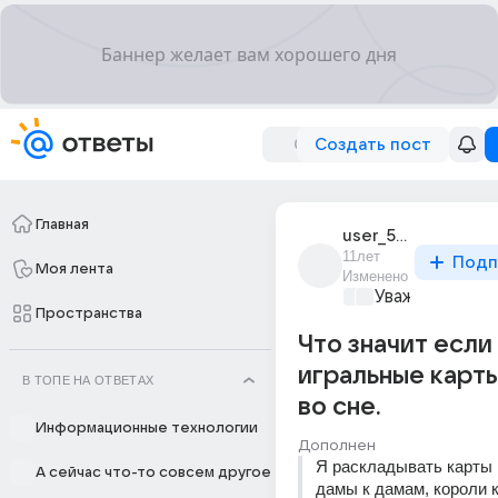
Создать пост
Главная
user_57382464
11лет
Подп
Моя лента
Изменено
Уважаемый ма
Пространства
Что значит если
игральные карты
В ТОПЕ НА ОТВЕТАХ
во сне.
Информационные технологии
Дополнен
Я раскладывать карты 
А сейчас что-то совсем другое
дамы к дамам, короли 