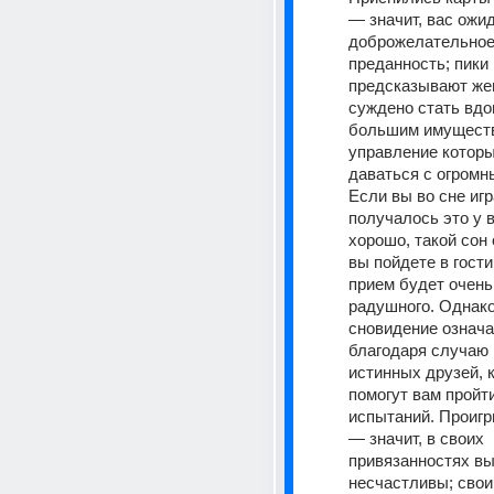
— значит, вас ожид
доброжелательное 
преданность; пики 
предсказывают жен
суждено стать вдов
большим имуществ
управление которы
даваться с огромн
Если вы во сне игра
получалось это у в
хорошо, такой сон о
вы пойдете в гости
прием будет очень 
радушного. Однако 
сновидение означае
благодаря случаю 
истинных друзей, к
помогут вам пройти
испытаний. Проигр
— значит, в своих 
привязанностях вы
несчастливы; свои 