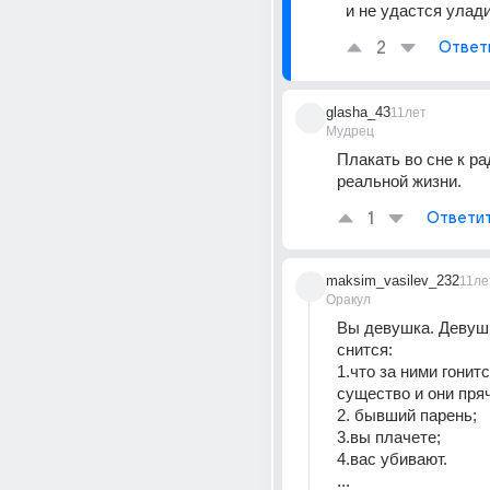
и не удастся улади
2
Ответ
glasha_43
11лет
Мудрец
Плакать во сне к рад
реальной жизни.
1
Ответи
maksim_vasilev_232
11ле
Оракул
Вы девушка. Девушк
снится:
1.что за ними гонится
существо и они пря
2. бывший парень;
3.вы плачете;
4.вас убивают.
...