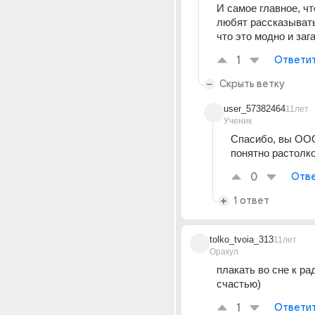
И самое главное, чт
любят рассказывать
что это модно и заг
1
Ответи
Скрыть ветку
user_57382464
11лет
Ученик
Спасибо, вы ОО
понятно растолко
0
Отве
1 ответ
tolko_tvoia_313
11лет
Оракул
плакать во сне к рад
счастью)
1
Ответи