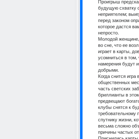
Проигрыш предска
будущую схватку с
неприятелем; выи
перед законом опра
которое дастся вам
непросто.
Молодой женщине,
во сне, что ее воз
играет в карты, до
усомниться в том, ч
намерения будут и
добрыми.
Когда снится игра в
общественных мест
часть светских заба
бриллианты в этом
предвещают богатс
клубы снятся к бу
требовательному п
спутнику жизни, ко
весьма сложно объ
причины частых от
Приснились карты 