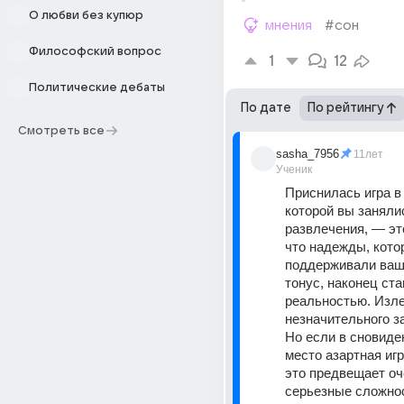
О любви без купюр
мнения
#сон
Философский вопрос
1
12
Политические дебаты
По дате
По рейтингу
Смотреть все
sasha_7956
11лет
Ученик
Приснилась игра в 
которой вы занялис
развлечения, — это
что надежды, кото
поддерживали ваш
тонус, наконец ста
реальностью. Изле
незначительного з
Но если в сновиде
место азартная игра
это предвещает оч
серьезные сложнос