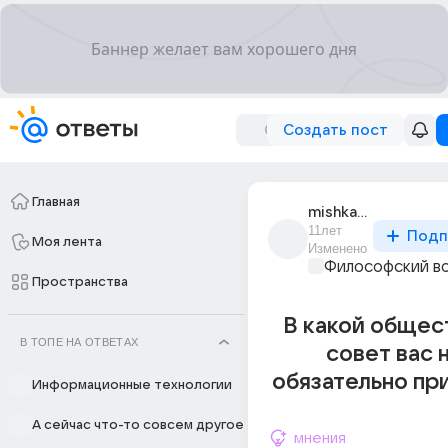
Создать пост
Главная
mishka_paddington
11лет
Подп
Моя лента
Изменено
Философский в
Пространства
В какой общес
В ТОПЕ НА ОТВЕТАХ
совет вас 
обязательно пр
Информационные технологии
А сейчас что-то совсем другое
мнения