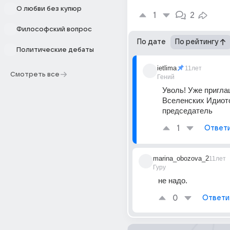
О любви без купюр
1
2
Философский вопрос
По дате
По рейтингу
Политические дебаты
ietlima
11лет
Смотреть все
Гений
Уволь! Уже пригла
Вселенских Идиотов
председатель
1
Ответ
marina_obozova_2
11лет
Гуру
не надо.
0
Ответи