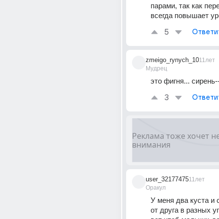
парами, так как пер
всегда повышает ур
5
Ответи
zmeigo_rynych_10
11лет
Мудрец
это фигня... сирень
3
Ответи
user_32177475
11лет
Оракул
У меня два куста и с
от друга в разных уг