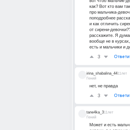
вот чтоб мальчик-дев
как? Вот кто вам так
про мальчика-девочк
поподробнее расскаж
и как отличить сире
от сирени-девочки??
расскажите. Я думаю
вообще не в курсах, 
есть и мальчики и д
3
Ответи
irina_shabalina_44
11лет
Гений
нет, не правда
3
Ответи
tane4ka_3
11лет
Гений
Может и есть мальчи