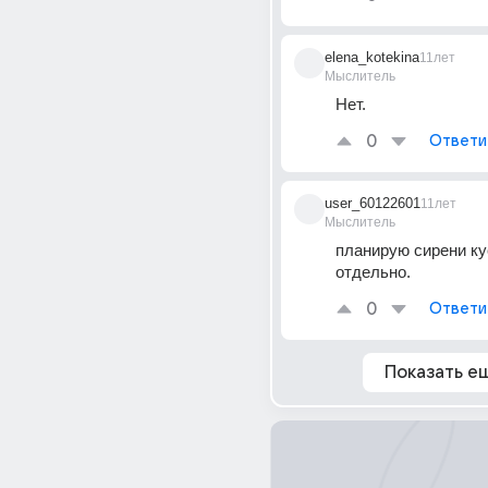
elena_kotekina
11лет
Мыслитель
Нет.
0
Ответи
user_60122601
11лет
Мыслитель
планирую сирени ку
отдельно.
0
Ответи
Показать е