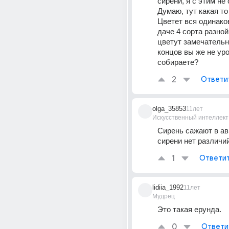
сирени, я с этим не 
Думаю, тут какая то 
Цветет вся одинаков
даче 4 сорта разной 
цветут замечательно
концов вы же не уро
собираете?
2
Ответи
olga_35853
11лет
Искусственный интеллект
Сирень сажают в авг
сирени нет различи
1
Ответи
lidiia_1992
11лет
Мудрец
Это такая ерунда.
0
Ответи