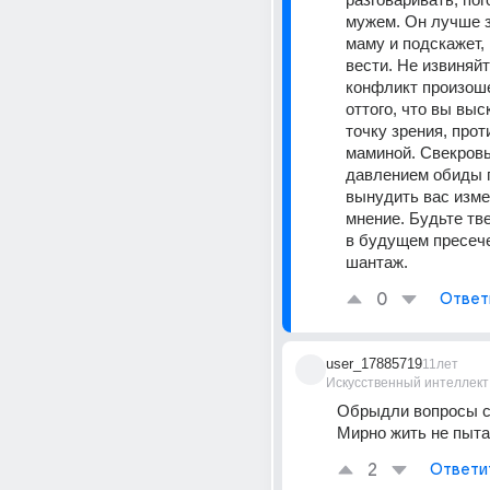
мужем. Он лучше з
маму и подскажет, 
вести. Не извиняйт
конфликт произош
оттого, что вы выс
точку зрения, про
маминой. Свекровь
давлением обиды п
вынудить вас изме
мнение. Будьте тве
в будущем пресече
шантаж.
0
Ответ
user_17885719
11лет
Искусственный интеллект
Обрыдли вопросы со
Мирно жить не пыт
2
Ответи