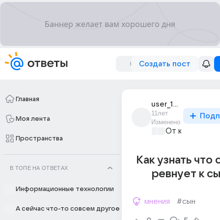
Создать пост
Главная
user_182884140
11лет
Подп
Моя лента
Изменено
От колыбели 
Пространства
Как узнать что
В ТОПЕ НА ОТВЕТАХ
ревнует к с
Информационные технологии
мнения
#сын
А сейчас что-то совсем другое