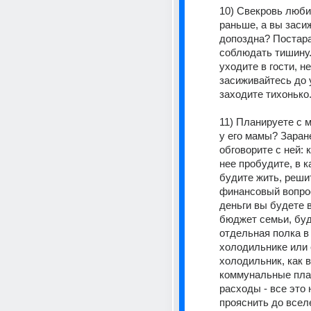
10) Свекровь люби
раньше, а вы заси
допоздна? Постара
соблюдать тишину.
уходите в гости, не 
засиживайтесь до у
заходите тихонько
11) Планируете с 
у его мамы? Заране
обговорите с ней: к
нее пробудите, в к
будите жить, решит
финансовый вопрос
деньги вы будете 
бюджет семьи, буде
отдельная полка в 
холодильнике или 
холодильник, как в
коммунальные плат
расходы - все это 
прояснить до всел