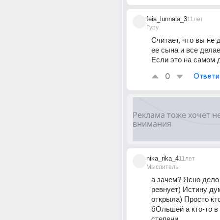
feia_lunnaia_3
11лет
Гуру
Считает, что вы не 
ее сына и все делае
Если это на самом д
0
Ответи
nika_rika_4
11лет
Мыслитель
а зачем? Ясно дело
ревнует) Истину ду
открыла) Просто кто 
бОльшей а кто-то в
степени