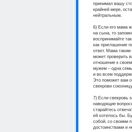
принимал вашу стор
крайней мере, оста
нейтральным.
6) Если его мама ж
на сына, то запомни
воспринимайте тако
как приглашение п
ответ. Мама таким 
может проверить в
отношение к своему
мужем – одна семь
и во всем поддержи
Это поможет вам о
свекрови союзницу
7) Если свекровь з
наводящие вопросы,
старайтесь отвечать
ей хотелось бы. Бу
собой, со своими п
достоинствами и н