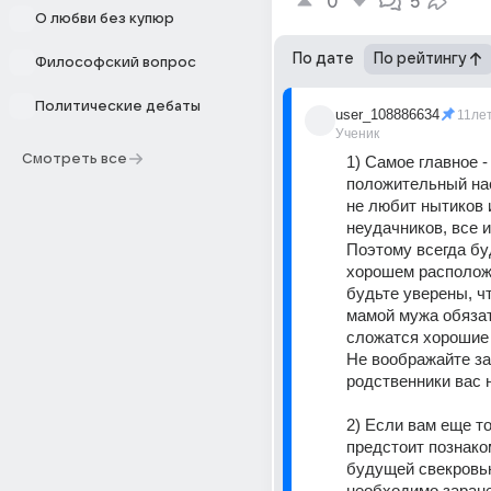
0
5
О любви без купюр
По дате
По рейтингу
Философский вопрос
Политические дебаты
user_108886634
11ле
Ученик
Смотреть все
1) Самое главное - 
положительный нас
не любит нытиков и
неудачников, все и
Поэтому всегда буд
хорошем расположе
будьте уверены, чт
мамой мужа обязат
сложатся хорошие 
Не воображайте зар
родственники вас 
2) Если вам еще то
предстоит познаком
будущей свекровью
необходимо заране