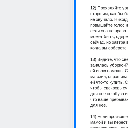
12) Проявляйте ува
старшим, как бы ба
не звучало. Никогда
повышайте голос н
если она не права.
может быть, одерж
сейчас, но завтра в
когда вы соберете
13) Видите, что све
занялась уборкой?
ей свою помощь. С
магазин, спрашивай
ей что-то купить. С
чтобы свекровь счи
для нее не обуза и 
что ваше пребыван
для нее.
14) Если произоше
мамой и вы перест
разговаривать, пог