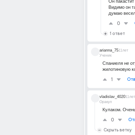
Он пакастит 
Видимо он та
думаю весел
0
1 ответ
arianna_75
11лет
Ученик
Спаниеля не от
жилотиновую ко
1
Отв
vladislav_4020
11ле
Оракул
Кулаком. Очень 
0
От
Скрыть ветку