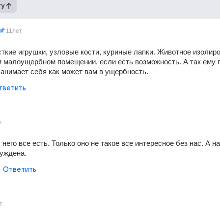
гу
11лет
ткие игрушки, узловые кости, куриные лапки. Животное изолиро
 малоущербном помещении, если есть возможность. А так ему п
 занимает себя как может вам в ущербность.
тветить
т
него все есть. Только оно не такое все интересное без нас. А на
уждена.
Ответить
т