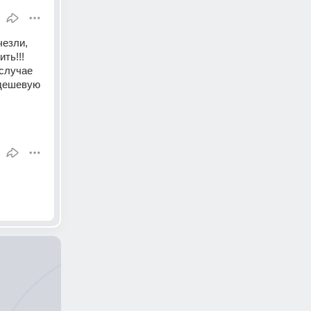
езли, 
ь!!! 
случае 
 дешевую 