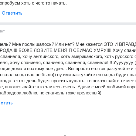
опробуем хоть с чего то начать.
Ответить
лет
ниель? Мне послышалось? Или нет? Мне кажется ЭТО И ВПРАВ
ДА!!!! БОЖЕ ЛОВИТЕ МЕНЯ Я СЕЙЧАС УМРУ!!!! Хочу спаниел
спаниеля, хочу английского, хоть американского, хоть русского с
еля, хочу спаниеля, спаниеля, спаниеля, спаниеля!!!! Уууууууу (((
один дома и поэтому все дрет... Вы просто его так разгуляйте и н
 спал когда вас не было)) ну или застукайте его когда будит шал
 когда в этот день будет просить кушать, то показывайте те места
е, и показывайте что злитесь очень. Удачи с моей любимой пород
лабрадора люблю, но спагиель тоже прелесный)
етить