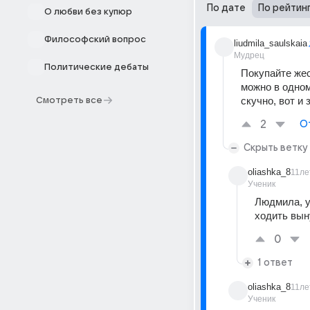
По дате
По рейтин
О любви без купюр
Философский вопрос
liudmila_saulskaia
Мудрец
Политические дебаты
Покупайте жес
можно в одном
скучно, вот и
Смотреть все
2
О
Скрыть ветку
oliashka_8
11ле
Ученик
Людмила, у 
ходить вын
0
1 ответ
oliashka_8
11ле
Ученик