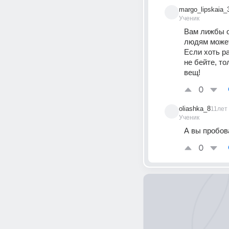
margo_lipskaia_
Ученик
Вам лижбы о
людям можете
Если хоть ра
не бейте, то
вещ!
0
oliashka_8
11лет
Ученик
А вы пробов
0