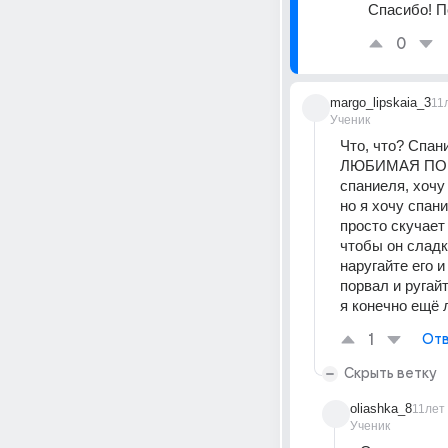
Спасибо! П
0
margo_lipskaia_3
11
Ученик
Что, что? Спа
ЛЮБИМАЯ ПОРО
спаниеля, хочу 
но я хочу спани
просто скучает 
чтобы он сладко
наругайте его и
порвал и ругайт
я конечно ещё 
1
Отв
Скрыть ветку
oliashka_8
11лет
Ученик