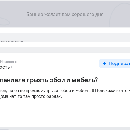
Изменено
Подписа
восты
+1
спаниеля грызть обои и мебель?
в, но он по прежнему грызет обои и мебель!!! Подскажите что м
ома нет, то там просто бардак.