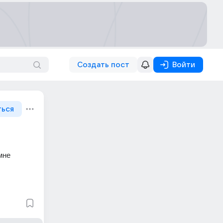
Создать пост
Войти
ться
не 