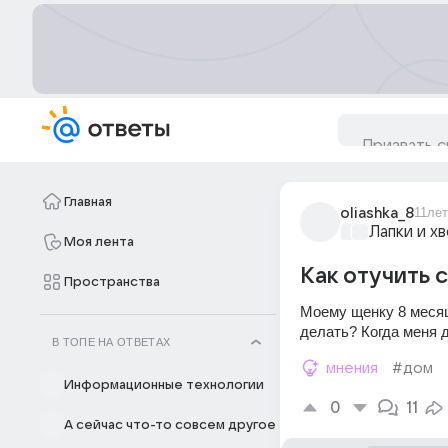
Главная
oliashka_8
11лет
Лапки и х
Моя лента
Как отучить 
Пространства
Моему щенку 8 месяце
делать? Когда меня д
В ТОПЕ НА ОТВЕТАХ
мнения
#дом
Информационные технологии
0
11
А сейчас что-то совсем другое