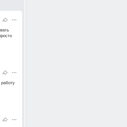
вать 
росто 
 работу 