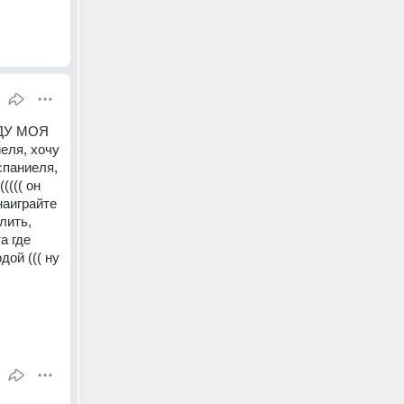
ДУ МОЯ 
я, хочу 
паниеля, 
((( он 
аиграйте 
ить, 
 где 
ой ((( ну 