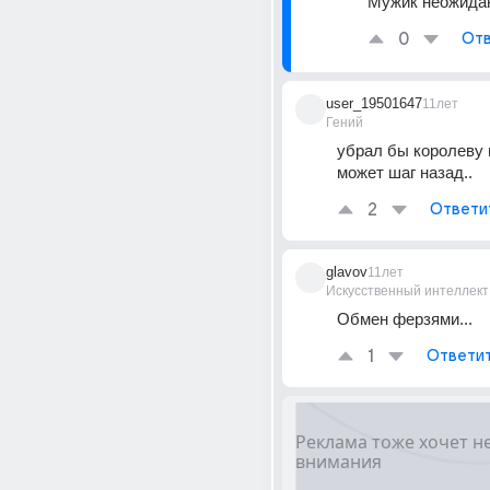
Мужик неожида
0
Отв
user_19501647
11лет
Гений
убрал бы королеву и
может шаг назад..
2
Ответи
glavov
11лет
Искусственный интеллект
Обмен ферзями...
1
Ответи