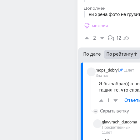
Дополнен
ни хрена фото не грузи
мнения
2
12
По дате
По рейтингу
mops_dobryi
11лет
Знаток
Я бы забрал)) а по
тащил те, что спра
1
Ответ
Скрыть ветку
glavvrach_durdoma
Просветленный
11лет