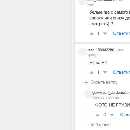
Гуру
белые где с самого 
сверху или снизу дос
смотреть) ?
1
Ответи
user_189942286
11лет
Оракул
Е2 на Е4
1
Ответи
Скрыть ветку
glavvrach_durdoma
11
Просветленный
ФОТО НЕ ГРУЗ
0
Отве
1 ответ