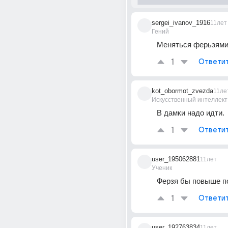
sergei_ivanov_1916
11лет
Гений
Меняться ферьзями
1
Ответи
kot_obormot_zvezda
11ле
Искусственный интеллект
В дамки надо идти.
1
Ответи
user_195062881
11лет
Ученик
Ферзя бы повыше п
1
Ответи
user_192763834
11лет