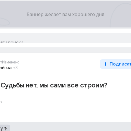
ет
Изменено
Подписа
ый маг
+3
Судьбы нет, мы сами все строим?
а
гу