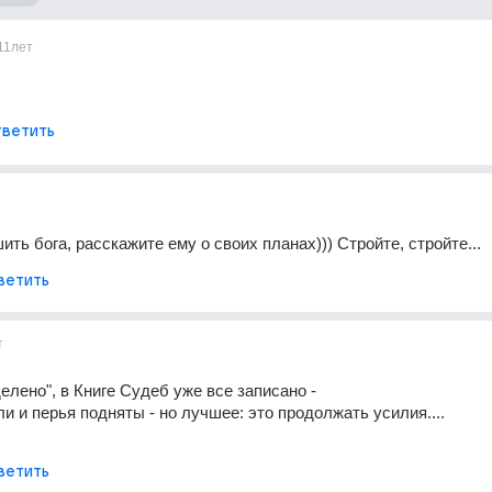
11лет
ветить
ть бога, расскажите ему о своих планах))) Стройте, стройте...
ветить
т
елено", в Книге Судеб уже все записано -
и и перья подняты - но лучшее: это продолжать усилия....
ветить