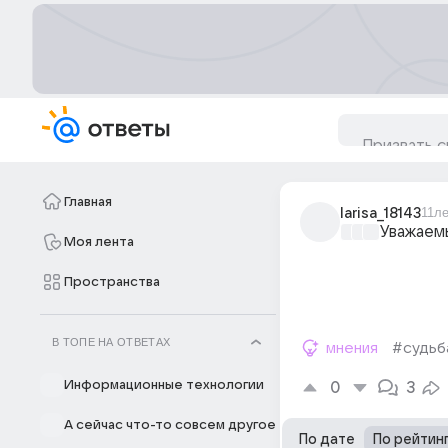
Главная
larisa_18143
11л
Уважаем
Моя лента
Пространства
В ТОПЕ НА ОТВЕТАХ
мнения
#судьб
Информационные технологии
0
3
А сейчас что-то совсем другое
По дате
По рейтин