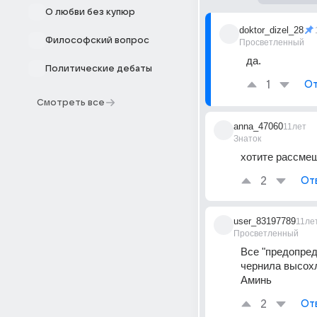
О любви без купюр
doktor_dizel_28
Философский вопрос
Просветленный
да.
Политические дебаты
1
От
Смотреть все
anna_47060
11лет
Знаток
хотите рассмеши
2
От
user_83197789
11ле
Просветленный
Все "предопред
чернила высохл
Аминь
2
От