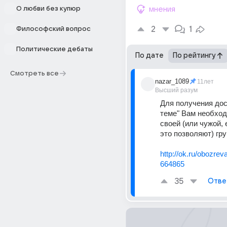
О любви без купюр
мнения
2
1
Философский вопрос
Политические дебаты
По дате
По рейтингу
Смотреть все
nazar_1089
11лет
Высший разум
Для получения дос
теме" Вам необход
своей (или чужой, 
это позволяют) гру
http://ok.ru/obozreva
664865
35
Отве