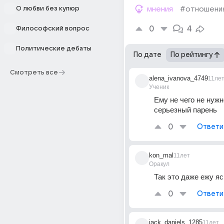
О любви без купюр
мнения
#отношени
0
4
Философский вопрос
Политические дебаты
По дате
По рейтингу
Смотреть все
alena_ivanova_4749
11ле
Ученик
Ему не чего не нужно
серьезный парень
0
Ответи
kon_mal
11лет
Оракул
Так это даже ежу яс
0
Ответи
jack_daniels_1285
11лет