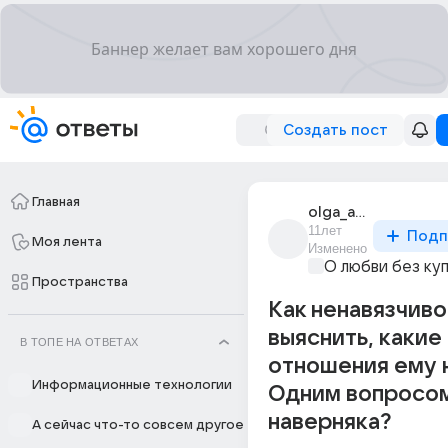
Создать пост
Главная
olga_ansimova_20
11лет
Подп
Моя лента
Изменено
О любви без ку
Пространства
Как ненавязчиво
выяснить, какие
В ТОПЕ НА ОТВЕТАХ
отношения ему 
Информационные технологии
Одним вопросом
наверняка?
А сейчас что-то совсем другое