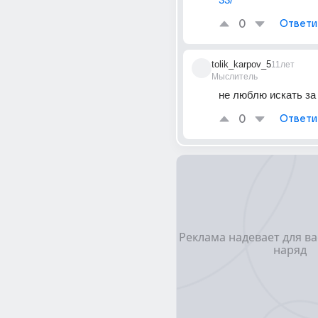
0
Ответи
tolik_karpov_5
11лет
Мыслитель
не люблю искать за к
0
Ответи