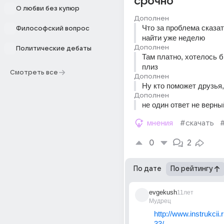
срочно
О любви без купюр
Дополнен
Что за проблема сказать
Философский вопрос
найти уже неделю
Дополнен
Политические дебаты
Там платно, хотелось б
плиз
Смотреть все
Дополнен
Ну кто поможет друзья
Дополнен
не один ответ не верны
мнения
#скачать
0
2
По дате
По рейтингу
evgekush
11лет
Мудрец
http://www.instrukcii
33/