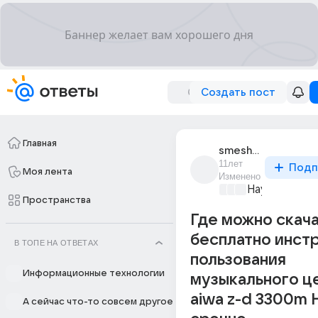
Создать пост
Главная
smesh_29
11лет
Подп
Моя лента
Изменено
Наука
+2
Пространства
Где можно скача
бесплатно инст
В ТОПЕ НА ОТВЕТАХ
пользования
Информационные технологии
музыкального ц
aiwa z-d 3300m 
А сейчас что-то совсем другое