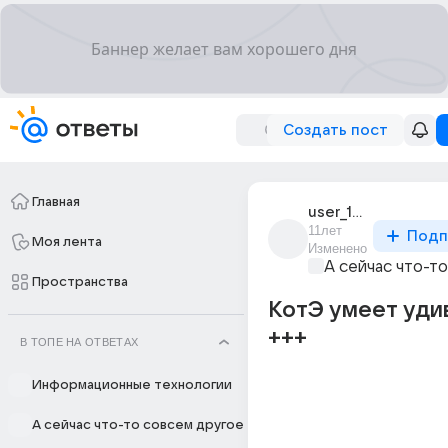
Создать пост
Главная
user_178710063
11лет
Подп
Моя лента
Изменено
А сейчас что-т
Пространства
КотЭ умеет удив
+++
В ТОПЕ НА ОТВЕТАХ
Информационные технологии
А сейчас что-то совсем другое