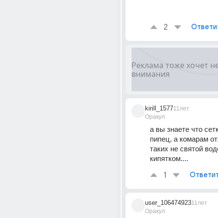
2
Ответи
kirill_1577
11лет
Оракул
а вы знаете что сетк
пипец, а комарам от
таких не святой водо
кипятком....
1
Ответи
user_106474923
11лет
Оракул