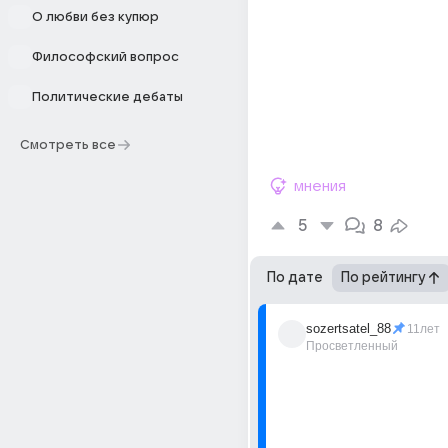
О любви без купюр
Философский вопрос
Политические дебаты
Смотреть все
мнения
5
8
По дате
По рейтингу
sozertsatel_88
11лет
Просветленный