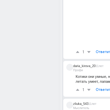
1
Ответи
daria_kirova_20
11лет
Профи
Котики они умные, н
летать умеет, лапа
1
Ответи
zliuka_543
11лет
Мыслитель