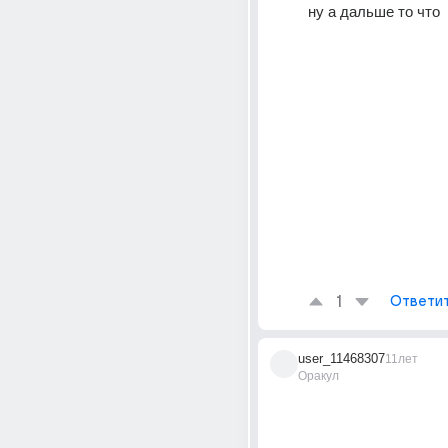
ну а дальше то что
1
Ответи
user_11468307
11лет
Оракул