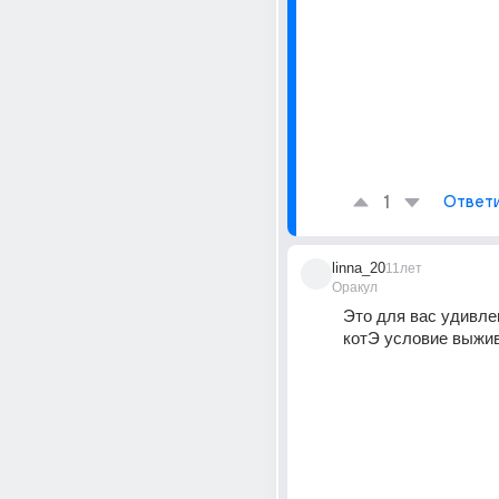
1
Ответ
linna_20
11лет
Оракул
Это для вас удивлен
котЭ условие выжи