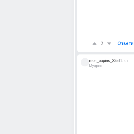
2
Ответи
meri_popins_235
11лет
Мудрец