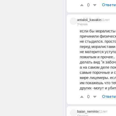
0
Ответи
antaloii_kasakin
11лет
Ученик
если бы моралисты 
причинили физическ
не стыдился. просто
перед моралистами 
не матерится уступа
пожилым и прочее.. 
делать вид "я забочу
а на самом деле пох
самые порочные и с
мире лицемеры. есл
им покажешь что теб
других -могут и убит
0
Ответи
baian_nemirov
11лет