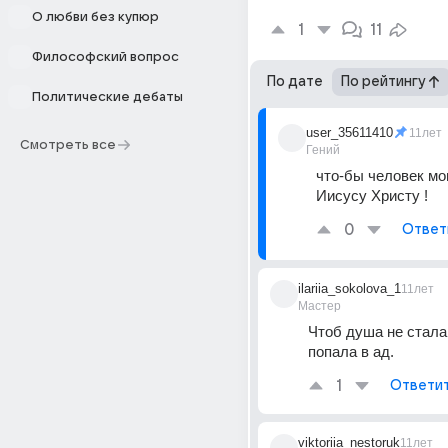
О любви без купюр
1
11
Философский вопрос
По дате
По рейтингу
Политические дебаты
user_35611410
11лет
Смотреть все
Гений
что-бы человек мо
Иисусу Христу !
0
Ответ
ilariia_sokolova_1
11лет
Мастер
Чтоб душа не стала 
попала в ад.
1
Ответи
viktoriia_nestoruk
11лет