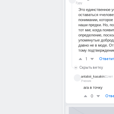
Гуру
Это единственное у
оставаться «человек
понимании, которое
наши предки. Но, по
тот миг, когда появи
определение, поско
упомянутые доброде
давно не в моде. От
тому подтверждени
1
Ответи
Скрыть ветку
antaloii_kasakin
11лет
Ученик
ага в точку
0
Отве