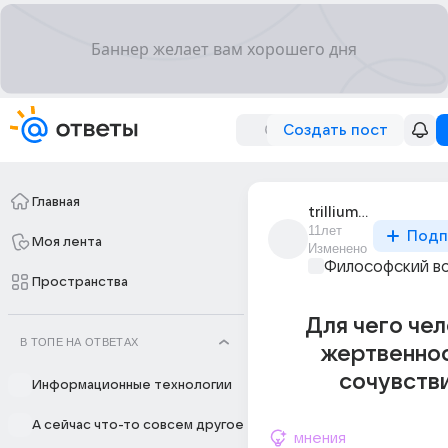
Создать пост
Главная
trillium_1
11лет
Подп
Моя лента
Изменено
Философский в
Пространства
Для чего че
В ТОПЕ НА ОТВЕТАХ
жертвеннос
сочувств
Информационные технологии
А сейчас что-то совсем другое
мнения