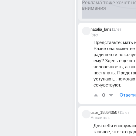
natalia_lans
11лет
Гуру
Представьте: мать и
Разве она может не 
ради него и не сочу
ему? Здесь еще ост
человечность, а так
поступать. Представ
уступают,. ,помогают
сочувствуют.
0
Ответи
user_193640507
11лет
Мыслитель
Для себя и окружаю
главное, что это ра