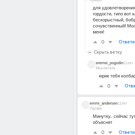
Оракул
для удовлетворения
гордости, типо вот к
бескорыстный, бобр
сочувственный! Мол
меня!
0
Ответи
Скрыть ветку
eremei_pogodin
11лет
Мыслитель
юрик тебя колба
0
Отве
emmi_andersen
11лет
Профи
Минутку.. сейчас тут
объяснят
0
Ответи