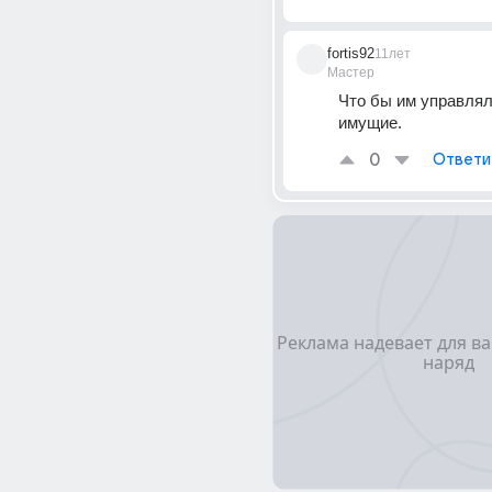
fortis92
11лет
Мастер
Что бы им управлял
имущие.
0
Ответи