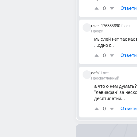
0
Ответи
user_176335690
11лет
Профи
мыслей нет так как н
...одно г...
0
Ответи
gefs
11лет
Просветленный
а что о нем думать? е
"левиафан" за неско
десятилетий...
0
Ответи