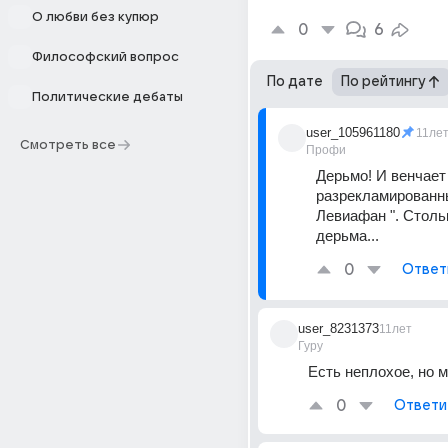
О любви без купюр
0
6
Философский вопрос
По дате
По рейтингу
Политические дебаты
user_105961180
11ле
Смотреть все
Профи
Дерьмо! И венчает 
разрекламированны
Левиафан ". Стольк
дерьма...
0
Ответ
user_8231373
11лет
Гуру
Есть неплохое, но м
0
Ответи