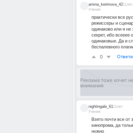
amina_kerimova_42
11лет
Ученик
практически все рус
режиссеры и сценар
одинаково или я не 
секрет, ибо всееее о
одинаковые. Да и с
беспалевного плаги
0
Ответи
nightingale_61
11лет
Ученик
Взято почти все от з
кинопрома, да только
нужно