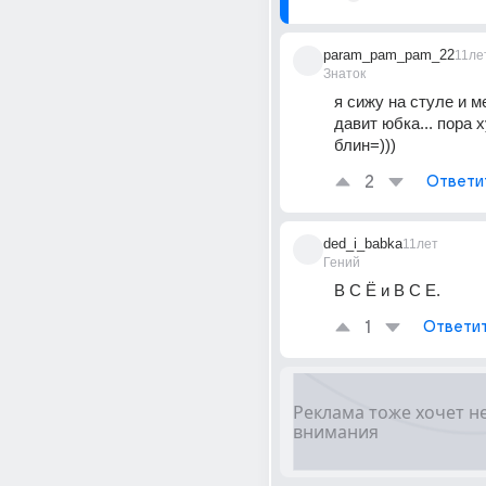
param_pam_pam_22
11ле
Знаток
я сижу на стуле и м
давит юбка... пора х
блин=)))
2
Ответи
ded_i_babka
11лет
Гений
В С Ё и В С Е.
1
Ответи