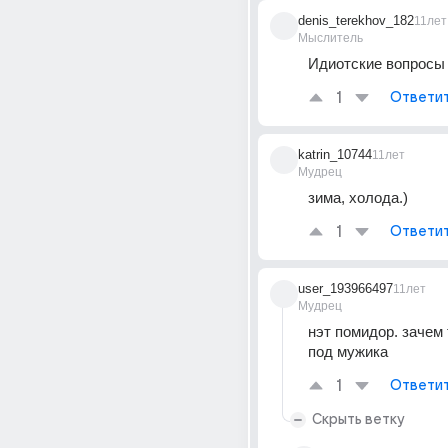
denis_terekhov_182
11лет
Мыслитель
Идиотские вопросы
1
Ответи
katrin_10744
11лет
Мудрец
зима, холода.)
1
Ответи
user_193966497
11лет
Мудрец
нэт помидор. зачем 
под мужика
1
Ответи
Скрыть ветку