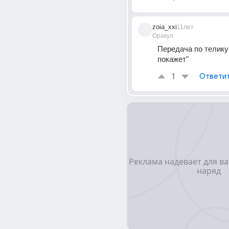
zoia_xxi
11лет
Оракул
Передача по телику 
покажет"
1
Ответи