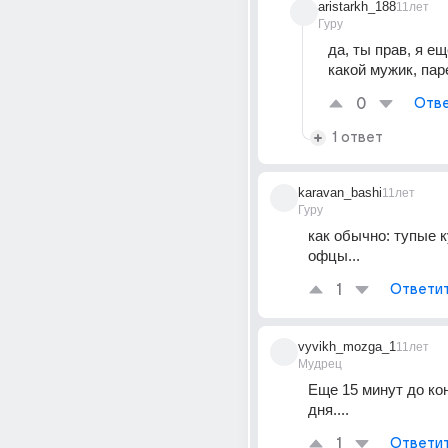
aristarkh_188
11лет
Гуру
да, ты прав, я е
какой мужик, пар
0
Отве
1 ответ
karavan_bashi
11лет
Гуру
как обычно: тупые к
офцы...
1
Ответи
vyvikh_mozga_1
11лет
Мудрец
Еще 15 минут до кон
дня....
1
Ответи