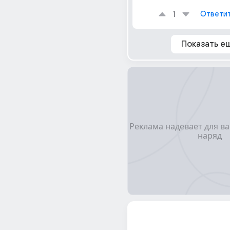
1
Ответи
Показать е