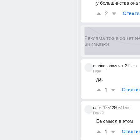
у большинства она 
2
Ответи
marina_obozova_2
11лет
Гуру
да.
1
Ответи
user_12512805
11лет
Гений
Ее смысл в этом
1
Ответи