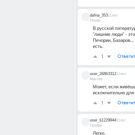
dafna_353
11лет
Гений
В русской литератур
"лишние люди" - это
Печорин, Базаров... 
есть.
1
Ответи
user_26863312
11лет
Мастер
Может, если живёшь
исключительно для 
1
Ответи
user_61229944
11лет
Профи
Легко.