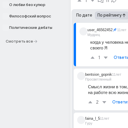
1
11
О любви без купюр
По дате
По рейтингу
Философский вопрос
Политические дебаты
user_46562452
11лет
Мудрец
Смотреть все
когда у человека не
своего Я
1
Ответ
bentsion_gopnik
11лет
Просветленный
Смысл жизни в том,
на работе всю жизнь.
2
Ответи
faina_l_5
11лет
Гуру