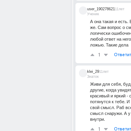
user_190278621
11лет
Ученик
А она такая и есть. 
же. Сам вопрос о с
логически ошибочен,
любой ответ на него
ложью. Такие дела
1
Ответи
klei_29
11лет
Знаток
Живи для себя, будь
другие, когда увидят
красивый и яркий - с
потянутся к тебе. И 
свой смысл. Раб все
смысл снаружи. А у 
внутри.
1
Ответи