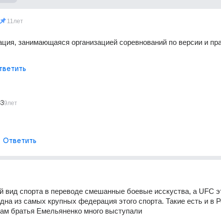
11лет
ация, занимающаяся организацией соревнований по версии и пра
тветить
33
9лет
Ответить
 вид спорта в переводе смешанные боевые исскуства, а UFC эт
дна из самых крупных федерация этого спорта. Такие есть и в Р
там братья Емельяненко много выступали