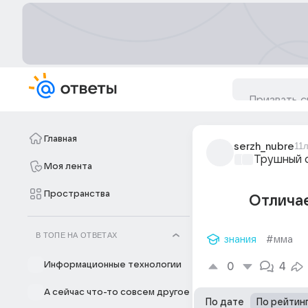
Главная
serzh_nubre
11
Трушный 
Моя лента
Пространства
Отличае
В ТОПЕ НА ОТВЕТАХ
знания
#мма
Информационные технологии
0
4
А сейчас что-то совсем другое
По дате
По рейтин