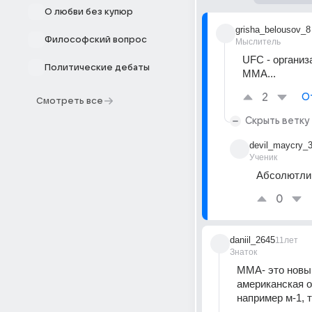
О любви без купюр
grisha_belousov_8
Философский вопрос
Мыслитель
UFC - организ
Политические дебаты
ММА...
2
О
Смотреть все
Скрыть ветку
devil_maycry_
Ученик
Абсолютли
0
daniil_2645
11лет
Знаток
ММА- это новый
американская о
например м-1, 