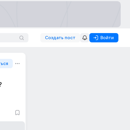
Создать пост
Войти
ться
?