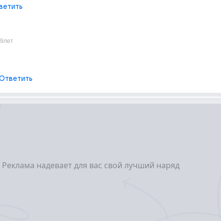
ветить
9лет
Ответить