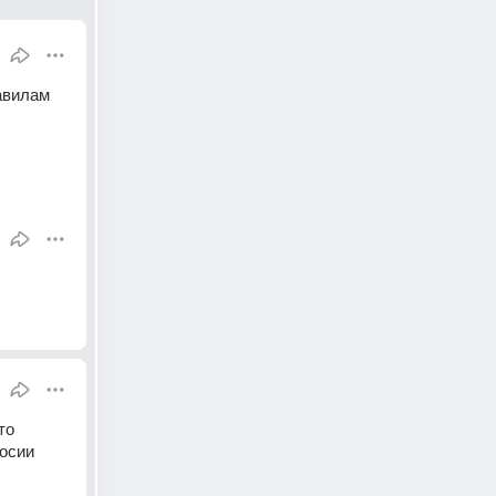
вилам 
о 
осии 