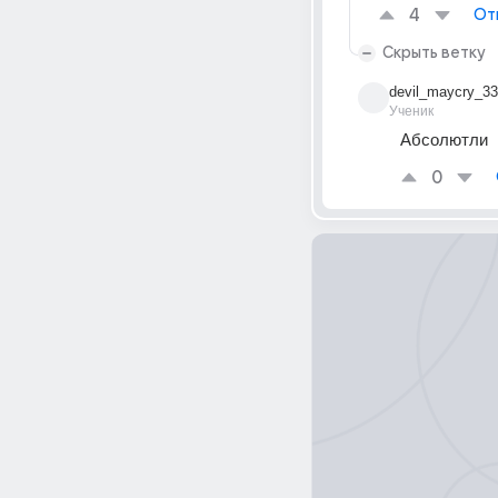
4
От
Скрыть ветку
devil_maycry_33
Ученик
Абсолютли
0