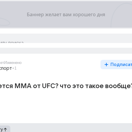
лет
Изменено
Подписа
спорт
+1
тся ММА от UFC? что это такое вообще
гу