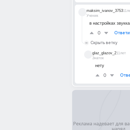
maksim_ivanov_3753
11л
Ученик
в настройках звукка
0
Ответи
Скрыть ветку
glaz_glazov_2
11лет
Знаток
нету
0
Отве