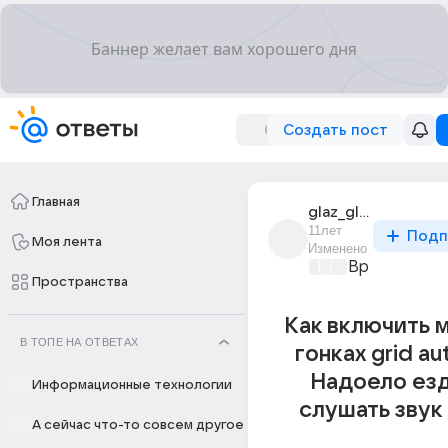
Создать пост
Главная
glaz_glazov_2
11лет
Подп
Моя лента
Изменено
Время игр
+3
Пространства
Как включить 
В ТОПЕ НА ОТВЕТАХ
гонках grid au
Надоело езд
Информационные технологии
слушать звук
А сейчас что-то совсем другое