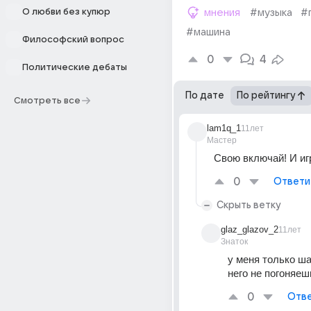
О любви без купюр
мнения
#музыка
#
#машина
Философский вопрос
0
4
Политические дебаты
По дате
По рейтингу
Смотреть все
lam1q_1
11лет
Мастер
Свою включай! И иг
0
Ответи
Скрыть ветку
glaz_glazov_2
11лет
Знаток
у меня только ша
него не погоняеш
0
Отве