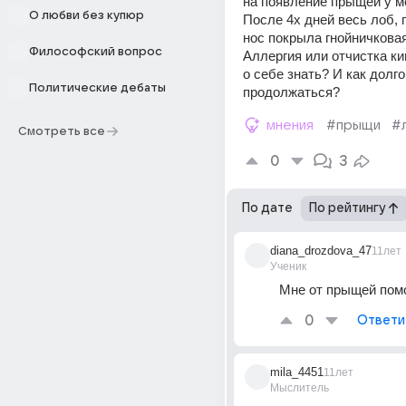
на появление прыщей у ме
О любви без купюр
После 4х дней весь лоб, 
нос покрыла гнойничковая
Философский вопрос
Аллергия или отчистка ки
о себе знать? И как долг
Политические дебаты
продолжаться?
мнения
#прыщи
#
Смотреть все
0
3
По дате
По рейтингу
diana_drozdova_47
11лет
Ученик
Мне от прыщей пом
0
Ответи
mila_4451
11лет
Мыслитель