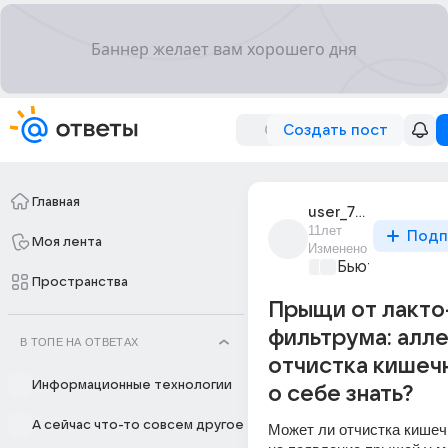
Создать пост
Главная
user_71405786
11лет
Подп
Моя лента
Изменено
Бьютилэнд
+1
Пространства
Прыщи от лакто
фильтрума: алле
В ТОПЕ НА ОТВЕТАХ
отчистка кишеч
Информационные технологии
о себе знать?
А сейчас что-то совсем другое
Может ли отчистка кишеч