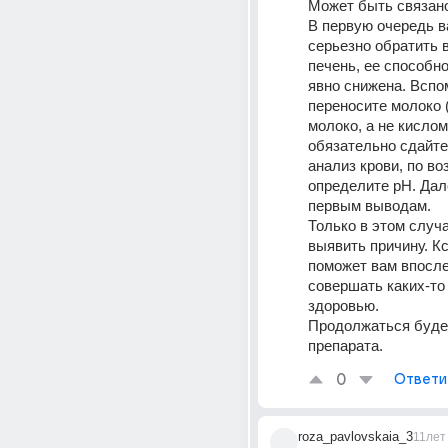
Может быть связано
В первую очередь в
серьезно обратить в
печень, ее способно
явно снижена. Вспом
переносите молоко 
молоко, а не кислом
обязательно сдайте
анализ крови, по во
определите pH. Дале
первым выводам.
Только в этом случа
выявить причину. Кст
поможет вам впосле
совершать каких-то 
здоровью.
Продолжаться будет
препарата.
0
Ответи
roza_pavlovskaia_3
11лет