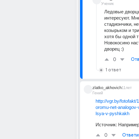
Ученик
Ледовые дворцы
интересуют. Мн
стадиончики, не
козырьком и три
хотя бы одной тр
Новокосино нас
дворец :)
0
Отв
1 ответ
zlatko_akhovich
11лет
Гений
http://vgr.by/fotofakt
oromu-net-analogov-v
lsya-v-pyshkakh
Источник:
Например.
0
Ответи