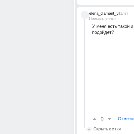
elena_diamant_3
11лет
Просветленный
У меня есть такой и 
подойдет?
0
Ответи
Скрыть ветку