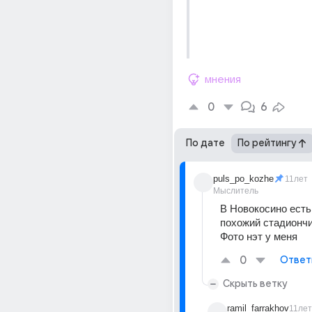
мнения
0
6
По дате
По рейтингу
puls_po_kozhe
11лет
Мыслитель
В Новокосино есть 
похожий стадионч
Фото нэт у меня
0
Ответ
Скрыть ветку
ramil_farrakhov
11лет