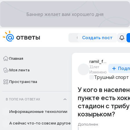
Создать пост
Главная
ramil_farrakhov
11лет
Подп
Моя лента
Изменено
Трушный спорт
Пространства
У кого в населе
пункте есть хок
В ТОПЕ НА ОТВЕТАХ
стадион с трибу
Информационные технологии
козырьком?
А сейчас что-то совсем другое
Дополнен