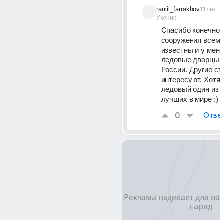
ramil_farrakhov
11лет
Ученик
Спасибо конечно,
сооружения всем
известны и у меня
ледовые дворцы 
России. Другие с
интересуют. Хотя
ледовый один из
лучших в мире :)
0
Отве