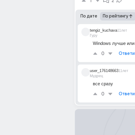
1
2
По дате
По рейтингу
tengiz_kuchava
11лет
Гуру
Windows лучше или 
0
Ответи
user_176148663
11лет
Мудрец
все сразу
0
Ответи