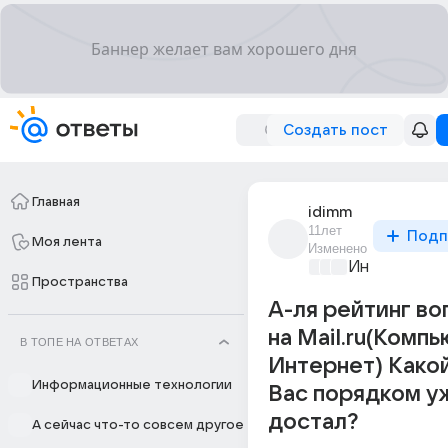
Создать пост
Главная
idimm
11лет
Подп
Моя лента
Изменено
Информацио
Пространства
А-ля рейтинг в
на Mail.ru(Комп
В ТОПЕ НА ОТВЕТАХ
Интернет) Како
Информационные технологии
Вас порядком у
достал?
А сейчас что-то совсем другое