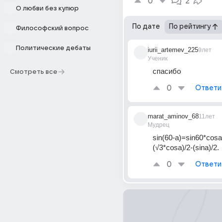
0
2
О любви без купюр
По дате
По рейтингу
Философский вопрос
Политические дебаты
iurii_artemev_225
9лет
Ученик
спасибо
Смотреть все
0
Ответи
marat_aminov_68
11лет
Мудрец
sin(60-a)=sin60*cos
(√3*cosa)/2-(sina)/2.
0
Ответи