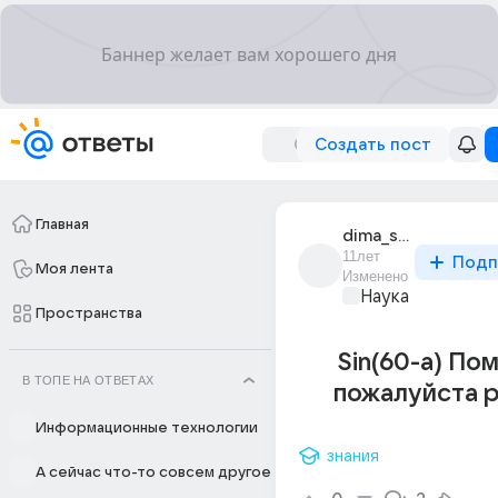
Создать пост
Главная
dima_sviridenko_27
11лет
Подп
Моя лента
Изменено
Наука
Пространства
Sin(60-a) По
В ТОПЕ НА ОТВЕТАХ
пожалуйста 
Информационные технологии
знания
А сейчас что-то совсем другое