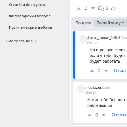
О любви без купюр
0
2
Философский вопрос
По дате
По рейтингу
Политические дебаты
dmitrii_trunov_146
11л
Смотреть все
Ученик
На игре щас стоит 
если у тебя будет ч
будет работать
0
Ответ
imobilazer
11лет
Оракул
Кто ж тебе бесплатн
работающий
0
Ответи