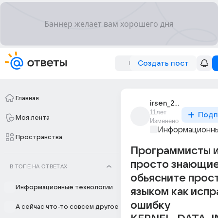
Создать пост
Главная
irsen_279
11лет
Подп
Моя лента
Изменено
Информационны
Пространства
Программисты 
просто знающие
В ТОПЕ НА ОТВЕТАХ
обьясните прос
Информационные технологии
языком как испр
ошибку
А сейчас что-то совсем другое