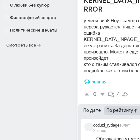
KERNEL_DATA_I
О любви без купюр
RROR
Философский вопрос
у меня вин8,Ноут сам по с
перезагружается, пишет ч
Политические дебаты
ошибка 
KERNEL_DATA_INPAGE_E
её устранить. За день так 
Смотреть все
произошло. Может и еще р
произойдет 
кто с таким сталкивался 
подробно как с этим боро
знания
0
4
По дате
По рейтингу
coduzi_rydage
10лет
Ученик
Обсуждали тут уже,