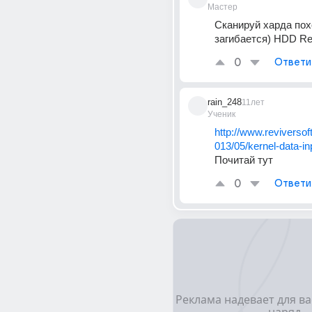
Мастер
Сканируй харда пох
загибается) HDD Re
0
Ответи
rain_248
11лет
Ученик
http://www.reviversof
013/05/kernel-data-in
Почитай тут
0
Ответи