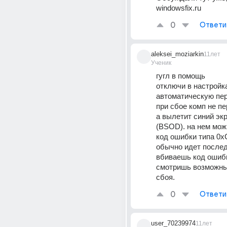
windowsfix.ru
0
Ответи
aleksei_moziarkin
11лет
Ученик
гугл в помощь
отключи в настройк
автоматическую пер
при сбое комп не пе
а вылетит синий экр
(BSOD). на нем мож
код ошибки типа 0xC
обычно идет послед
вбиваешь код ошибки
смотришь возможны
сбоя.
0
Ответи
user_70239974
11лет