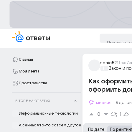
Главная
sonic52
11лет
Из
Закон и п
Моя лента
Как оформить
Пространства
оформить дог
В ТОПЕ НА ОТВЕТАХ
мнения
#дого
Информационные технологии
0
1
А сейчас что-то совсем другое
По дате
По рейтин