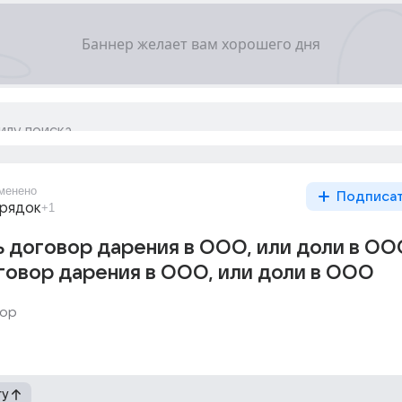
менено
Подписа
орядок
+1
 договор дарения в ООО, или доли в ОО
овор дарения в ООО, или доли в ООО
вор
гу