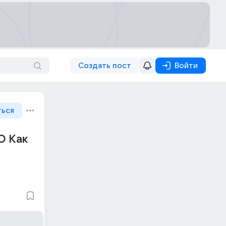
Создать пост
Войти
ться
О Как