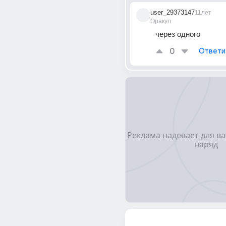
user_29373147
11лет
Оракул
через одного
0
Ответи