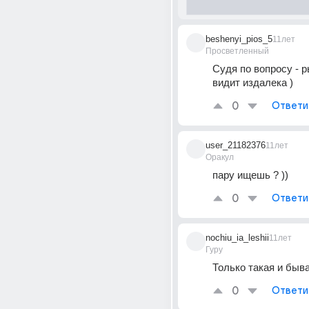
beshenyi_pios_5
11лет
Просветленный
Судя по вопросу - р
видит издалека )
0
Ответи
user_21182376
11лет
Оракул
пару ищешь ? ))
0
Ответи
nochiu_ia_leshii
11лет
Гуру
Только такая и быв
0
Ответи