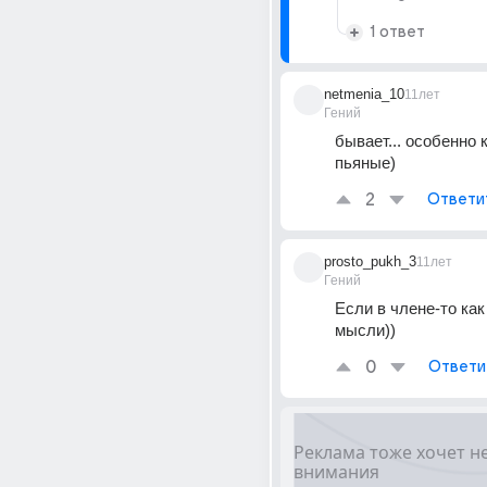
1 ответ
netmenia_10
11лет
Гений
бывает... особенно к
пьяные)
2
Ответи
prosto_pukh_3
11лет
Гений
Если в члене-то как
мысли))
0
Ответи