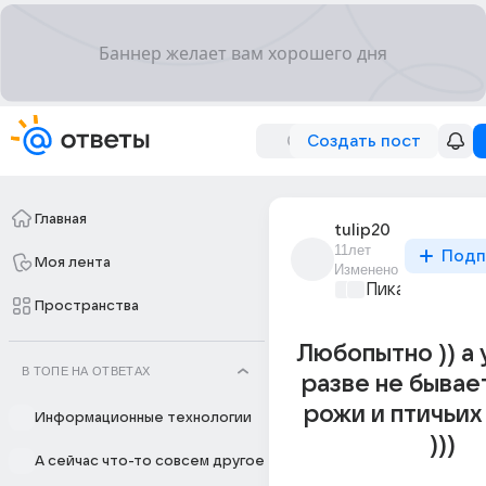
Создать пост
Главная
tulip20
11лет
Подп
Моя лента
Изменено
Пикантно о л
Пространства
Любопытно )) а
В ТОПЕ НА ОТВЕТАХ
разве не бывае
рожи и птичьих
Информационные технологии
)))
А сейчас что-то совсем другое