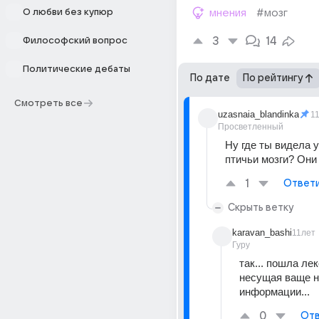
О любви без купюр
мнения
#мозг
3
14
Философский вопрос
Политические дебаты
По дате
По рейтингу
Смотреть все
uzasnaia_blandinka
1
Просветленный
Ну где ты видела у
птичьи мозги? Они
1
Ответ
Скрыть ветку
karavan_bashi
11лет
Гуру
так... пошла лек
несущая ваще н
информации...
0
Отв