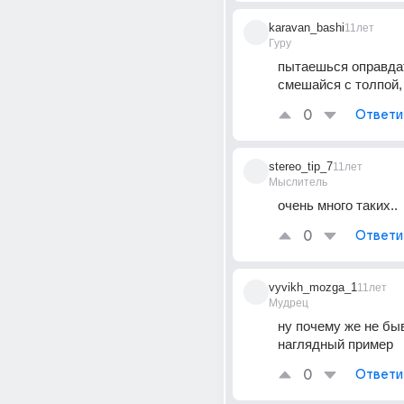
karavan_bashi
11лет
Гуру
пытаешься оправдат
смешайся с толпой,
0
Ответи
stereo_tip_7
11лет
Мыслитель
очень много таких..
0
Ответи
vyvikh_mozga_1
11лет
Мудрец
ну почему же не быва
наглядный пример
0
Ответи