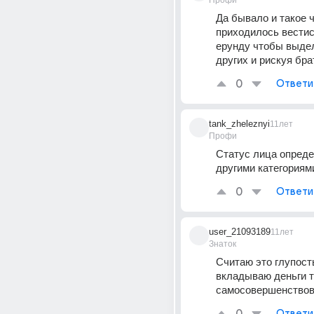
Профи
Да бывало и такое ч
приходилось вестис
ерунду чтобы выдел
других и рискуя бра
0
Ответи
tank_zheleznyi
11лет
Профи
Статус лица опреде
другими категориям
0
Ответи
user_21093189
11лет
Знаток
Считаю это глупость
вкладываю деньги т
самосовершенствов
Ответи