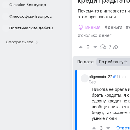
кредит ради это
О любви без купюр
Почему-то в интернете ник
этом признаваться.
Философский вопрос
мнения
#деньги
#
Политические дебаты
#сколько денег
Смотреть все
0
7
По дате
По рейтингу
ofigennaia_27
11лет
Гуру
Никогда не брала и
брать кредиты, я с
сдохну, кредит не в
ввобще считаю что
берут, так скажем н
умные люди
3
Ответ