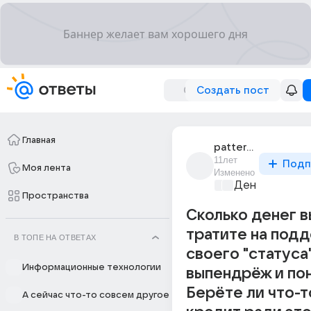
Создать пост
Главная
pattern_debugger
11лет
Подп
Моя лента
Изменено
Деньги
+1
Пространства
Сколько денег в
тратите на под
В ТОПЕ НА ОТВЕТАХ
своего "статуса"
Информационные технологии
выпендрёж и по
Берёте ли что-т
А сейчас что-то совсем другое