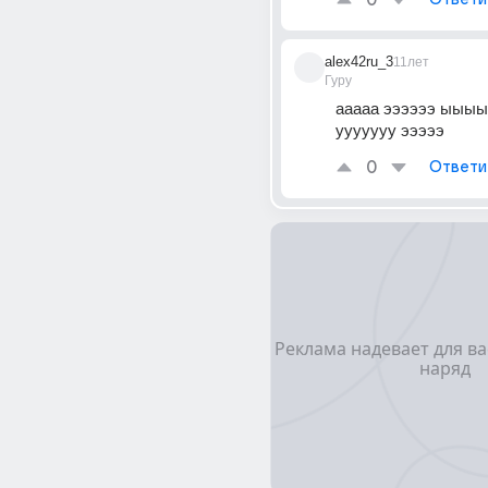
0
alex42ru_3
11лет
Гуру
ааааа ээээээ ыыы
ууууууу эээээ
0
Ответи