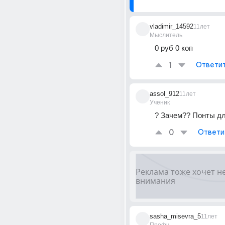
vladimir_14592
11лет
Мыслитель
0 руб 0 коп
1
Ответи
assol_912
11лет
Ученик
? Зачем?? Понты дл
0
Ответи
sasha_misevra_5
11лет