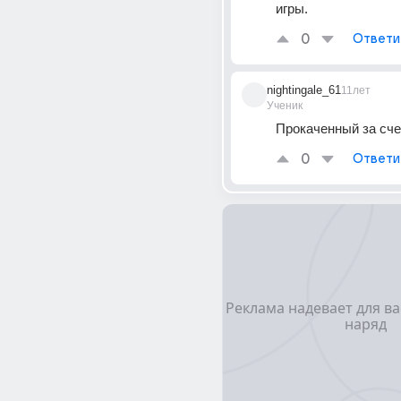
игры.
0
Ответи
nightingale_61
11лет
Ученик
Прокаченный за сче
0
Ответи