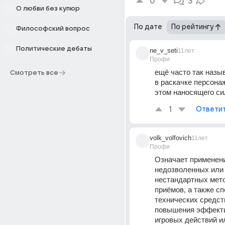
0
3
О любви без купюр
По дате
По рейтингу
Философский вопрос
Политические дебаты
ne_v_seti
11лет
Профи
ещё часто так назыв
Смотреть все
в раскачке персонаж
этом наносящего с
1
Ответи
volk_volfovich
11лет
Профи
Означает применени
недозволенных или 
нестандартных мето
приёмов, а также с
технических средств
повышения эффекти
игровых действий ил