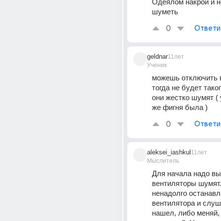
Одеялом накрой и н
шуметь
0
Ответи
geldnar
11лет
Ученик
можешь отключить в
тогда не будет тако
они жестко шумят ( 
же фигня была )
0
Ответи
aleksei_iashkul
11лет
Мыслитель
Для начала надо выя
вентиляторы шумят.
ненадолго останавл
вентилятора и слуша
нашел, либо меняй, 