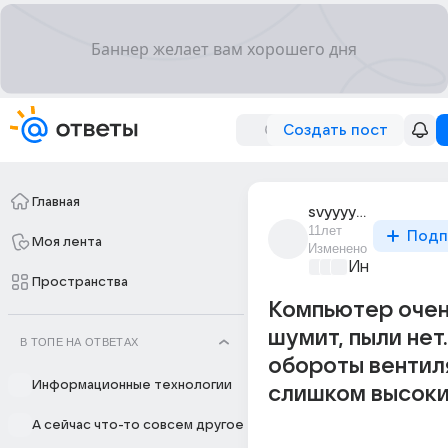
Создать пост
Главная
svyyyy_vvaaaaaa
11лет
Подп
Моя лента
Изменено
Информацио
Пространства
Компьютер очен
шумит, пыли нет
В ТОПЕ НА ОТВЕТАХ
обороты вентил
Информационные технологии
слишком высок
А сейчас что-то совсем другое