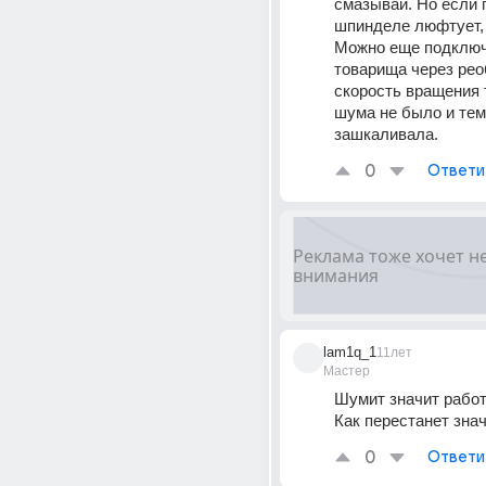
смазывай. Но если 
шпинделе люфтует, 
Можно еще подключ
товарища через реоб
скорость вращения т
шума не было и тем
зашкаливала.
0
Ответи
lam1q_1
11лет
Мастер
Шумит значит работ
Как перестанет значи
0
Ответи