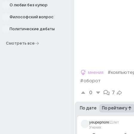
О любви без купюр
Философский вопрос
Политические дебаты
Смотреть все
мнения
#компьюте
#оборот
0
7
По дате
По рейтингу
yeupepnore
11лет
Ученик