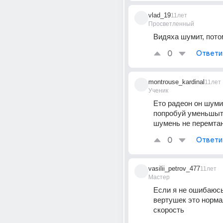
vlad_19
11лет
Просветленный
Видяха шумит, пото
0
Ответи
montrouse_kardinal
11лет
Ученик
Ето радеон он шумит
попробуй уменьшыть
шумень не перемтан
0
Ответи
vasilii_petrov_477
11лет
Мастер
Если я не ошибаюсь
вертушек это норма
скорость