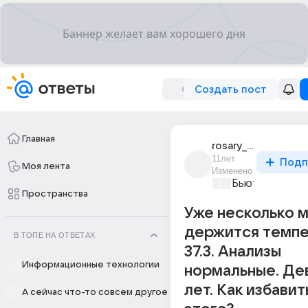
Создать пост
Главная
rosary_dark
11лет
Подп
Моя лента
Изменено
Бьютилэнд
+1
Пространства
Уже несколько 
держится темп
В ТОПЕ НА ОТВЕТАХ
37.3. Анализы
Информационные технологии
нормальные. Де
лет. Как избавит
А сейчас что-то совсем другое