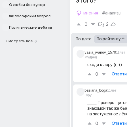
этого?
О любви без купюр
мнения
#анализы
Философский вопрос
0
2
Политические дебаты
По дате
По рейтингу
Смотреть все
vasia_ivanov_1570
11лет
Мудрец
сходи к лору ((:-()
0
Ответи
beziana_boga
11лет
Гуру
____ Проверь щитови
знакомой так же был
на застуженное лёгк
0
Ответи