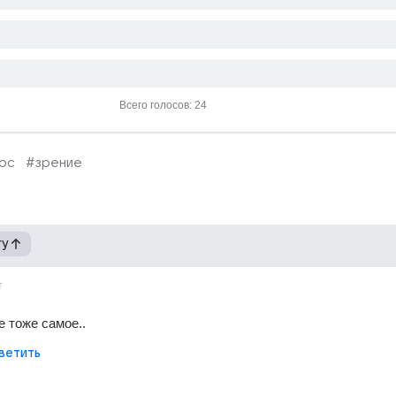
Всего голосов: 24
ос
#зрение
гу
т
е тоже самое..
ветить