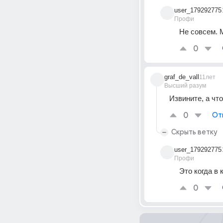
user_179292775
Профи
Не совсем. 
0
graf_de_vall
11лет
Высший разум
Извините, а что
0
От
Скрыть ветку
user_179292775
Профи
Это когда в 
0