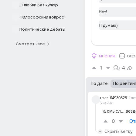
О любви без купюр
Нет!
Философский вопрос
Я думаю)
Политические дебаты
Смотреть все
мнения
опр
1
4
По дате
По рейтин
user_64930828
11ле
Ученик
а смысл... везд
0
От
Скрыть ветку