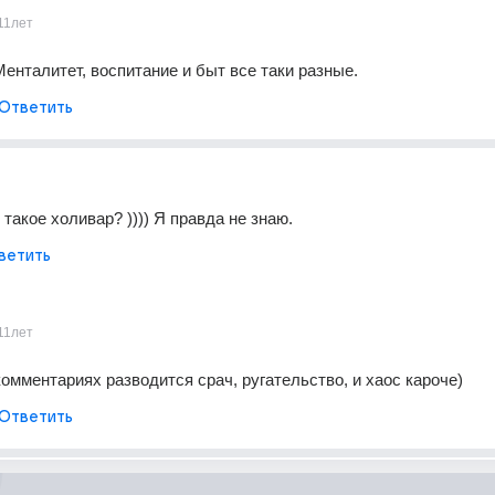
11лет
Менталитет, воспитание и быт все таки разные.
Ответить
 такое холивар? )))) Я правда не знаю.
ветить
11лет
комментариях разводится срач, ругательство, и хаос кароче)
Ответить