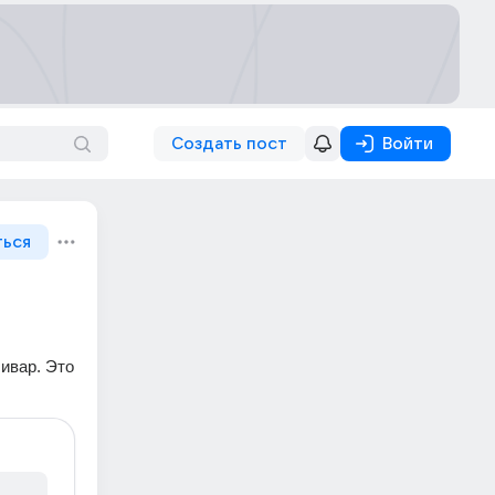
Создать пост
Войти
ться
ивар. Это 