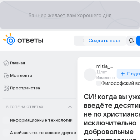
Создать пост
Главная
mitia_mitiaev_102
11лет
Подп
Моя лента
Изменено
Философский в
Пространства
СИ! когда вы уж
введёте десятин
В ТОПЕ НА ОТВЕТАХ
не по христианс
Информационные технологии
исключительно
добровольные
А сейчас что-то совсем другое