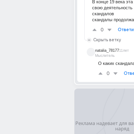
В конце 19 века эта 
свою деятельность в
скандалов 
скандалы продолжа
0
Ответи
Скрыть ветку
natalia_78177
11лет
Мыслитель
О каких скандал
0
Отве