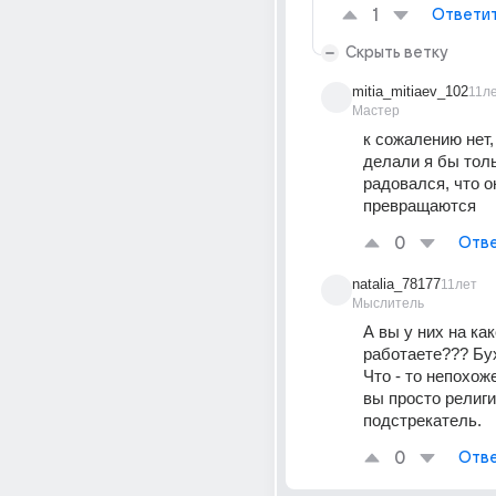
1
Ответи
Скрыть ветку
mitia_mitiaev_102
11л
Мастер
к сожалению нет,
делали я бы толь
радовался, что о
превращаются
0
Отве
natalia_78177
11лет
Мыслитель
А вы у них на ка
работаете??? Бу
Что - то непохоже.
вы просто религи
подстрекатель.
0
Отве