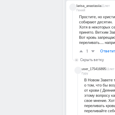
larisa_anastasiia
11лет
Гений
Простите, но христи
собирают десятин.
Хотя в некоторых се
принято. Ветхим Зав
Вот кровь запрещаю
переливать.... напр
1
Ответи
Скрыть ветку
user_175416895
11лет
Гуру
В Новом Завете т
о том, что бы во
от крови ( Деяния 
этому вопросу к
свое мнение. Хот
переливать кровь 
переливайте себе