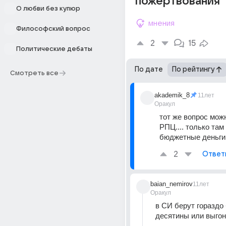
пожертвования
О любви без купюр
мнения
Философский вопрос
2
15
Политические дебаты
По дате
По рейтингу
Смотреть все
akademik_8
11лет
Оракул
тот же вопрос мож
РПЦ.... только там 
бюджетные деньги
2
Ответ
baian_nemirov
11лет
Оракул
в СИ берут гораздо
десятины или выгон