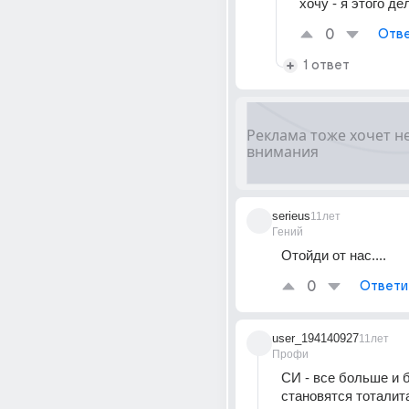
хочу - я этого де
0
Отве
1 ответ
serieus
11лет
Гений
Отойди от нас....
0
Ответи
user_194140927
11лет
Профи
СИ - все больше и 
становятся тоталит