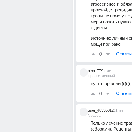
агрессивнее и обяза
произойдет рецидив
травы не помогут Н
мер и начать нужно 
с диеты.
Источник:
личный о
мощи при раке.
0
Ответи
aina_779
11лет
Просветленный
ну это вряд ли ((((((
0
Ответи
user_40336812
11лет
Мудрец
Только лечение тра
(сборами). Рецепты 