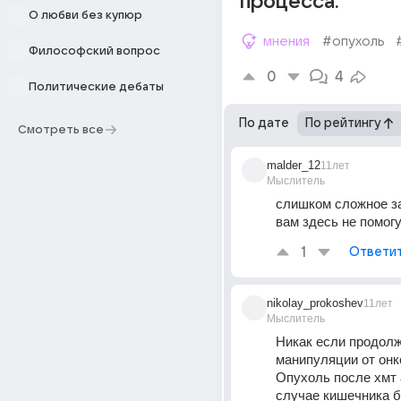
процесса.
О любви без купюр
мнения
#опухоль
Философский вопрос
0
4
Политические дебаты
По дате
По рейтингу
Смотреть все
malder_12
11лет
Мыслитель
слишком сложное за
вам здесь не помог
1
Ответи
nikolay_prokoshev
11лет
Мыслитель
Никак если продолж
манипуляции от онко
Опухоль после хмт 
случае кишечника б