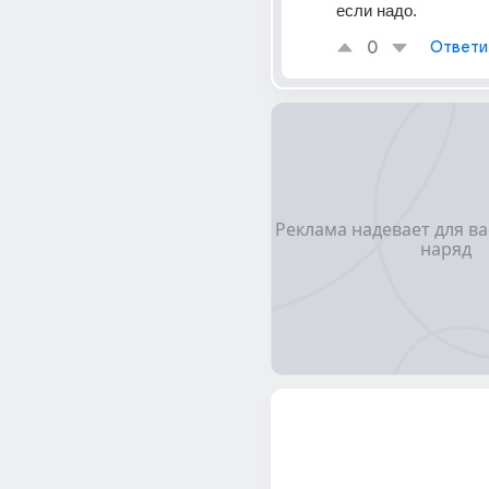
если надо.
0
Ответи