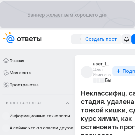
Создать пост
Главная
user_195067066
11лет
Подп
Моя лента
Изменено
Бьютилэнд
+3
Пространства
Неклассифиц. са
стадия. удалена
В ТОПЕ НА ОТВЕТАХ
тонкой кишки, с
Информационные технологии
курс химии, как
остановить про
А сейчас что-то совсем другое