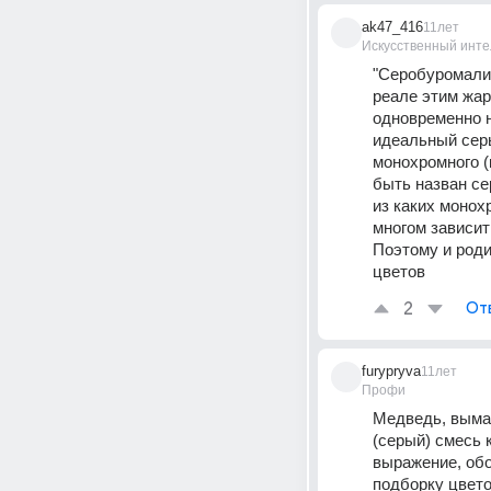
ak47_416
11лет
Искусственный инте
"Серобуромалин
реале этим жар
одновременно н
идеальный серы
монохромного (к
быть назван се
из каких монох
многом зависит
Поэтому и роди
цветов
2
От
furypryva
11лет
Профи
Медведь, выма
(серый) смесь 
выражение, об
подборку цвето