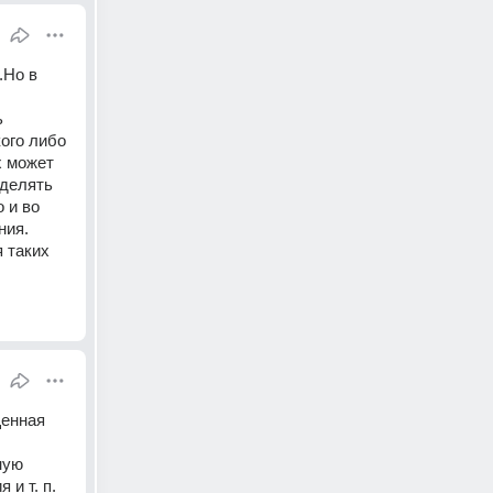
Но в 
 
го либо 
 может 
делять 
и во 
ия. 
таких 
енная 
ую 
 и т. п.