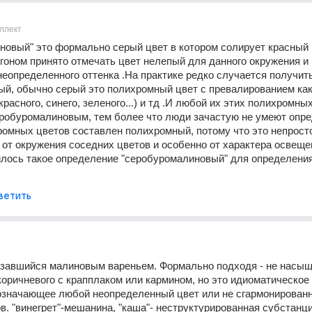
ллект
овый" это формально серый цвет в котором солирует красный .
гоном принято отмечать цвет нелепый для данного окружения и 
еопределенного оттенка .На практике редко случается получить
й, обычно серый это полихромный цвет с превалированием како
расного, синего, зеленого...) и тд .И любой их этих полихромных
робуромалиновым, тем более что люди зачастую не умеют опре
ромных цветов составлен полихромный, потому что это непросто 
 от окружения соседних цветов и особенно от характера освещен
лось такое определение "серобуромалиновый" для определения 
ветить
завшийся малиновым вареньем. Формально подходя - не насыщ
коричневого с крапплаком или кармином, но это идиоматическое 
означающее любой неопределенный цвет или не сгармонированн
в. "винегрет"-мешанина, "каша"- неструктурированная субстанция