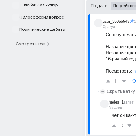
О любви без купюр
По дате
По рейтин
Философский вопрос
user_35056543
Оракул
Политические дебаты
Серобуромалин
Смотреть все
Название цве
Название цве
16-ричный ко
Посмотреть: 
h
11
О
Скрыть ветку
hades_1
11лет
Мудрец
чёт он как
0