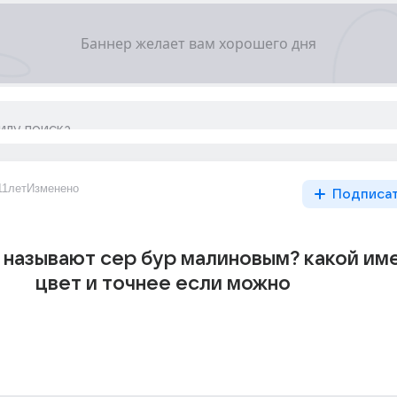
11лет
Изменено
Подписа
 называют сер бур малиновым? какой им
цвет и точнее если можно