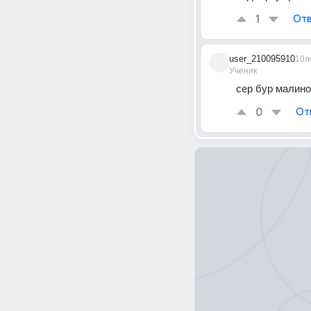
1
Отв
user_210095910
10л
Ученик
сер бур малино
0
От