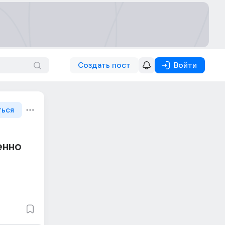
Создать пост
Войти
ться
енно