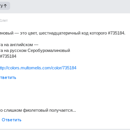
гу
11лет
овый — это цвет, шестнадцатеричный код которого #735184. 
та на английском —
та на русском Серобуромалиновый
д#735184
ttp://colors.multomelis.com/color/735184
тветить
-то слишком фиолетовый получается...
Ответить