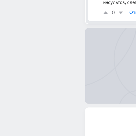
инсультов, слеп
0
От