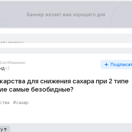
1лет
Изменено
Подписа
нд
+2
карства для снижения сахара при 2 типе
кие самые безобидные?
ства
#сахар
гу