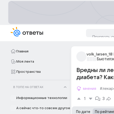
Главная
volk_larsen_18
1
Бьютилэ
Моя лента
Вредны ли ле
Пространства
диабета? Ка
В ТОПЕ НА ОТВЕТАХ
мнения
#лекар
Информационные технологии
1
3
А сейчас что-то совсем другое
По дате
По рейтин