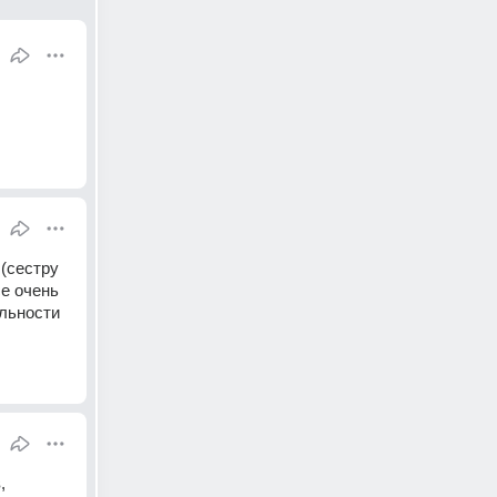
сестру 
е очень 
льности 
 