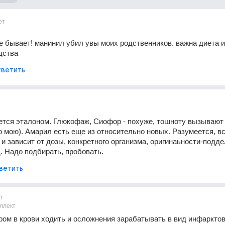
ет
 бывает! манинил убил увы моих родственников. важна диета и 
дства
ветить
тся эталоном. Глюкофаж, Сиофор - похуже, тошноту вызывают (
о мою). Амарил есть еще из относительно новых. Разумеется, вс
и зависит от дозы, конкретного организма, оригинаьности-подде
д. Надо подбирать, пробовать.
ветить
т
ллект
ром в крови ходить и осложнения зарабатывать в вид инфарктов,