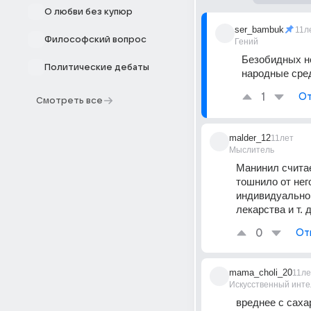
О любви без купюр
ser_bambuk
11л
Философский вопрос
Гений
Безобидных не
Политические дебаты
народные сре
1
От
Смотреть все
malder_12
11лет
Мыслитель
Манинил считае
тошнило от нег
индивидуально 
лекарства и т. 
0
От
mama_choli_20
11ле
Искусственный инте
вреднее с саха