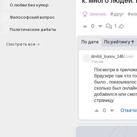
к. много людей.
О любви без купюр
мнения
#друг
#но
Философский вопрос
0
1
Политические дебаты
По дате
По рейтингу
Смотреть все
dmitrii_trunov_146
11лет
Ученик
Посмотри в приложен
браузере там что то
было . показывалось
сколько был онлайн 
добавился или смот
страницу
0
Ответи