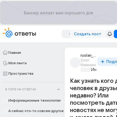
Создать пост
Главная
ruslan_20289
11лет
Подп
Моя лента
Изменено
Информацио
Пространства
Как узнать кого
человек в друзь
В ТОПЕ НА ОТВЕТАХ
недавно? Или
Информационные технологии
посмотреть дат
новостях не могу
А сейчас что-то совсем другое