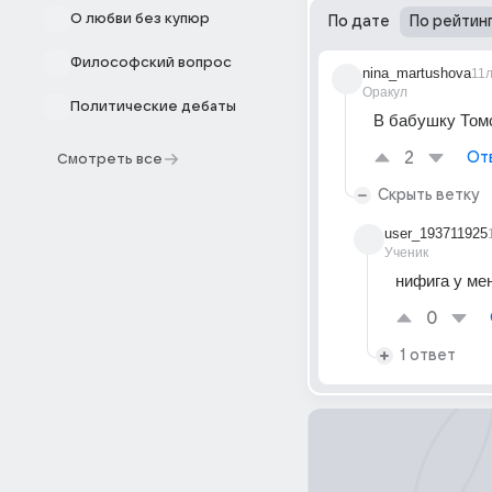
О любви без купюр
По дате
По рейтин
Философский вопрос
nina_martushova
11
Оракул
Политические дебаты
В бабушку Томс
2
От
Смотреть все
Скрыть ветку
user_193711925
Ученик
нифига у мен
0
1 ответ