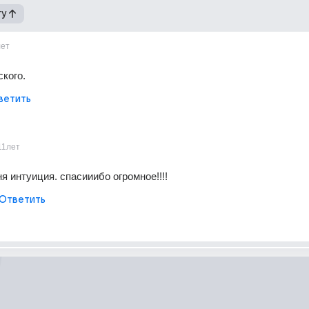
гу
лет
кого.
ветить
11лет
я интуиция. спасииибо огромное!!!!
Ответить