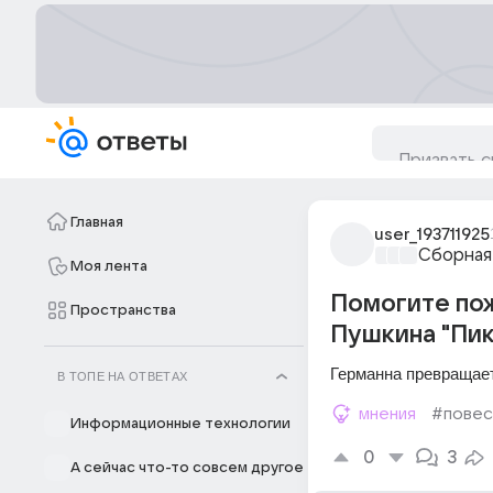
Главная
user_193711925
Сборная
Моя лента
Помогите пож
Пространства
Пушкина "Пик
Германна превращает
В ТОПЕ НА ОТВЕТАХ
мнения
#повес
Информационные технологии
0
3
А сейчас что-то совсем другое