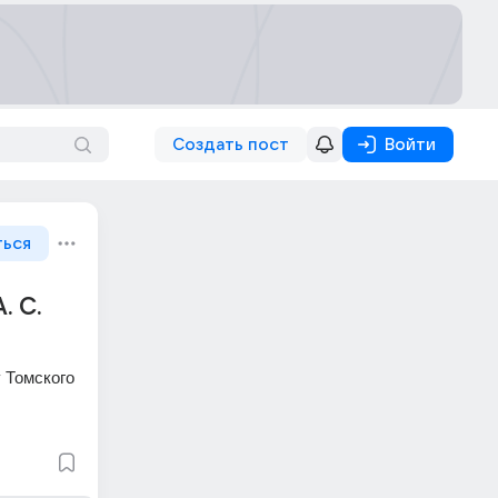
Создать пост
Войти
ться
. С.
 Томского