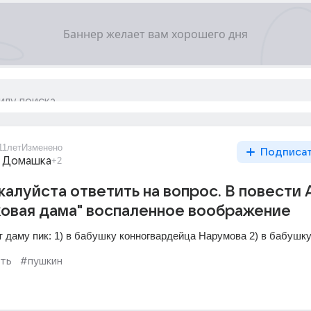
11лет
Изменено
Подписа
 Домашка
+2
алуйста ответить на вопрос. В повести А
овая дама" воспаленное воображение
 даму пик: 1) в бабушку конногвардейца Нарумова 2) в бабушку
ть
#пушкин