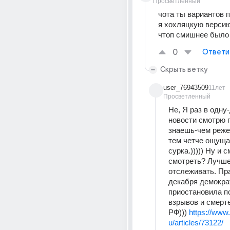
Просветленный
чота ты вариантов 
я хохляцкую версию
чтоп смишнее было
0
Ответи
Скрыть ветку
user_76943509
11лет
Просветленный
Не, Я раз в одну
новости смотрю п
знаешь-чем реже
тем четче ощуща
сурка.))))) Ну и с
смотреть? Лучше 
отслеживать. Пра
декабря демокра
приостановила по
взрывов и смерте
РФ))) 
https://www
u/articles/73122/