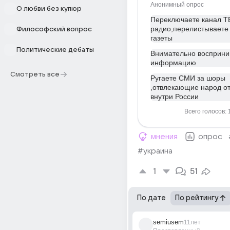
Анонимный опрос
О любви без купюр
Переключаете канал Т
радио,перелистываете
Философский вопрос
газеты
Политические дебаты
Внимательно восприн
информацию
Смотреть все
Ругаете СМИ за шоры
,отвлекающие народ о
внутри России
Всего голосов: 
мнения
опрос
#украина
1
51
По дате
По рейтингу
semiusem
11лет