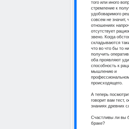
того или иного воп
стремление к полу
удобоваримого реш
совсем не значит, ч
отношениях напроч
отсутствует рацио
звено. Когда обсто
складываются таки
что во что бы то н
получить оперативн
оба проявляют уди
способность к рац
мышлению и 
профессиональном
происходящего.
А теперь посмотрит
говорит вам тест, 
знаниях древних с
Счастливы ли вы б
браке?