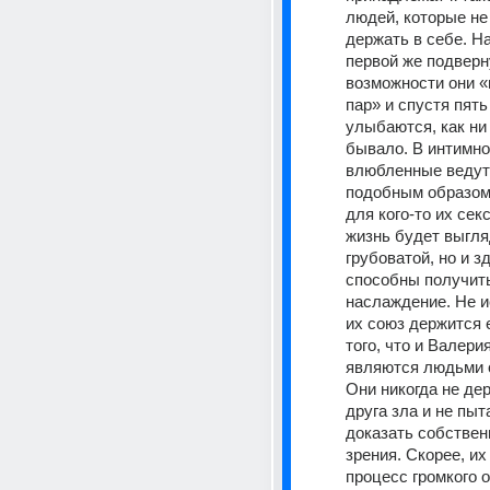
людей, которые не
держать в себе. На
первой же подверн
возможности они «
пар» и спустя пять
улыбаются, как ни 
бывало. В интимно
влюбленные ведут 
подобным образом.
для кого-то их сек
жизнь будет выгля
грубоватой, но и зд
способны получить
наслаждение. Не и
их союз держится е
того, что и Валери
являются людьми 
Они никогда не дер
друга зла и не пыт
доказать собствен
зрения. Скорее, их
процесс громкого 