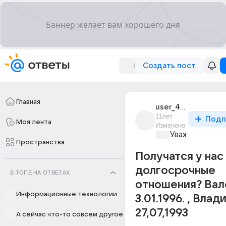
Создать пост
Главная
user_44366680
11лет
Подп
Моя лента
Изменено
Уважаемый ма
Пространства
Получатся у нас
долгосрочные
В ТОПЕ НА ОТВЕТАХ
отношения? Вал
Информационные технологии
3.01.1996. , Вла
27,07,1993
А сейчас что-то совсем другое