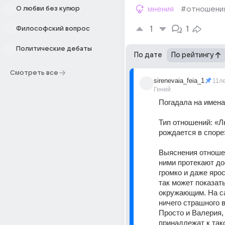
О любви без купюр
мнения
#отношени
1
1
Философский вопрос
Политические дебаты
По дате
По рейтингу
Смотреть все
sirenevaia_feia_1
11л
Гений
Погадала на имена
Тип отношений: «Л
рождается в споре
Выяснения отноше
ними протекают до
громко и даже ярос
так может показат
окружающим. На с
ничего страшного в 
Просто и Валерия,
принадлежат к тако