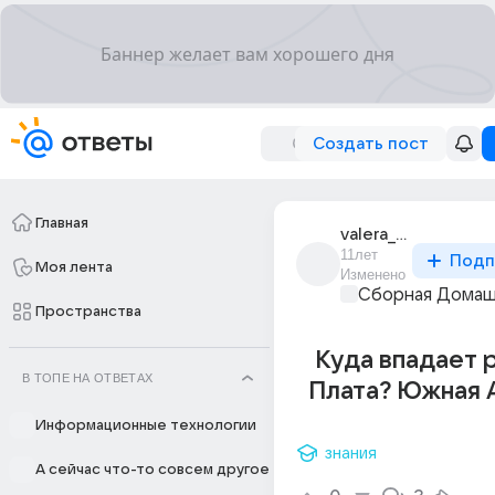
Создать пост
Главная
valera_stuzhuk
11лет
Подп
Моя лента
Изменено
Сборная Домаш
Пространства
Куда впадает 
В ТОПЕ НА ОТВЕТАХ
Плата? Южная 
Информационные технологии
знания
А сейчас что-то совсем другое