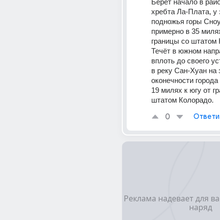
Берёт начало в райо
хребта Ла-Плата, у 
подножья горы Сноу
примерно в 35 милях
границы со штатом 
Течёт в южном напр
вплоть до своего ус
в реку Сан-Хуан на 
оконечности города 
19 милях к югу от гр
штатом Колорадо.
0
Ответи