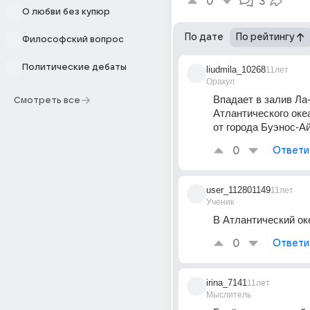
0
3
О любви без купюр
По дате
По рейтингу
Философский вопрос
Политические дебаты
liudmila_10268
11лет
Оракул
Впадает в залив Ла-
Смотреть все
Атлантического оке
от города Буэнос-А
0
Ответи
user_112801149
11лет
Ученик
В Атлантический оке
0
Ответи
irina_7141
11лет
Мыслитель