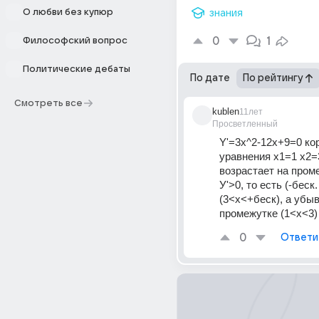
О любви без купюр
знания
0
1
Философский вопрос
Политические дебаты
По дате
По рейтингу
Смотреть все
kublen
11лет
Просветленный
Y'=3x^2-12x+9=0 кор
уравнения х1=1 х2=3
возрастает на проме
У'>0, то есть (-беск. 
(3<x<+беск), а убыв
промежутке (1<x<3)
0
Ответи