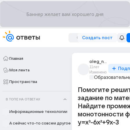
Создать пост
Главная
oleg_nefedov_134
11лет
Подп
Моя лента
Изменено
Образовательны
Пространства
Помогите реши
задание по мате
В ТОПЕ НА ОТВЕТАХ
Найдите проме
Информационные технологии
монотонности ф
y=x³-6x²+9x-3
А сейчас что-то совсем другое