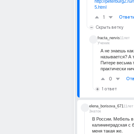
http://peterburg2.ru
5.html
1
Ответ
Скрыть ветку
fracta_nervis
11лет
Ученик
А не знаешь как
называется? А то
Питере весьма т
практически нич
0
Отв
1 ответ
elena_borisova_671
11лет
Знаток
В России. Мебель в
калининградская с б
меня такая же.