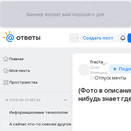
Создать пост
Главная
fracta_nervis
11лет
Подп
Моя лента
Изменено
Отпуск мечты
Пространства
(Фото в описании
нибудь знает гд
В ТОПЕ НА ОТВЕТАХ
Информационные технологии
А сейчас что-то совсем другое