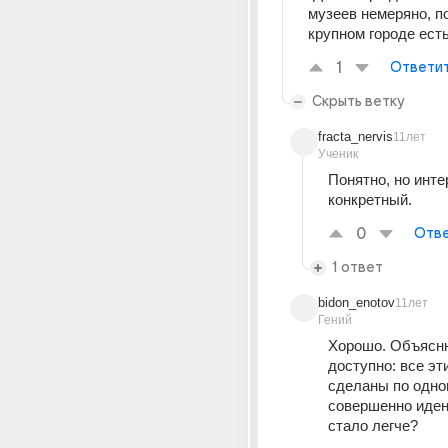
музеев немеряно, по
крупном городе есть
1
Ответи
Скрыть ветку
fracta_nervis
11лет
Ученик
Понятно, но инте
конкретный.
0
Отве
1 ответ
bidon_enotov
11лет
Гений
Хорошо. Объясню
доступно: все эти
сделаны по одном
совершенно иден
стало легче?