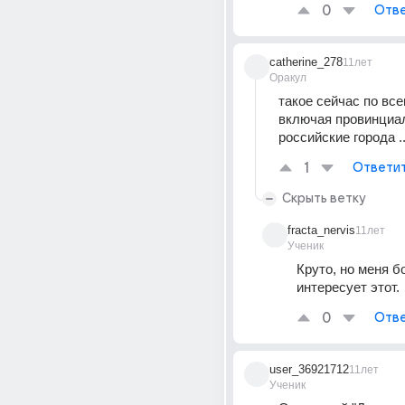
0
Отве
catherine_278
11лет
Оракул
такое сейчас по всем
включая провинциа
российские города ..
1
Ответи
Скрыть ветку
fracta_nervis
11лет
Ученик
Круто, но меня б
интересует этот.
0
Отве
user_36921712
11лет
Ученик