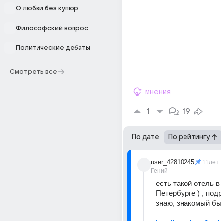
О любви без купюр
Философский вопрос
Политические дебаты
Смотреть все
мнения
1
19
По дате
По рейтингу
user_42810245
11лет
Гений
есть такой отель в
Петербургe ) , под
знаю, знакомый бы