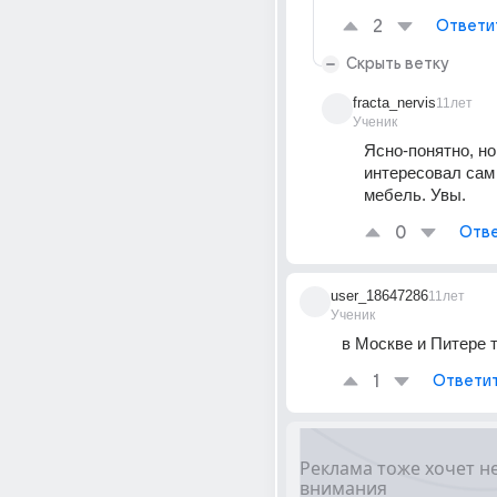
2
Ответи
Скрыть ветку
fracta_nervis
11лет
Ученик
Ясно-понятно, но
интересовал сам 
мебель. Увы.
0
Отве
user_18647286
11лет
Ученик
в Москве и Питере 
1
Ответи