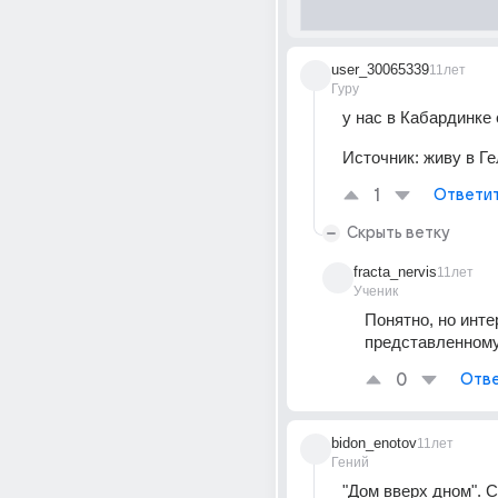
user_30065339
11лет
Гуру
у нас в Кабардинке 
Источник:
живу в Г
1
Ответи
Скрыть ветку
fracta_nervis
11лет
Ученик
Понятно, но инте
представленному
0
Отве
bidon_enotov
11лет
Гений
"Дом вверх дном". С