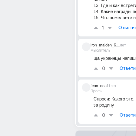
13. Где и как встре
14. Какие награды 
15. Что пожелаете 
1
Ответи
iron_maiden_6
11лет
Мыслитель
ща украинцы напиш
0
Ответи
fean_dea
11лет
Профи
Спроси: Какого это, 
за родину
0
Ответи