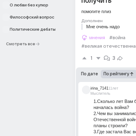
получить
О любви без купюр
помогите плиз
Философский вопрос
Дополнен
Мне очень надо
Политические дебаты
мнения
#война
Смотреть все
#великая отечественна
1
3
По дате
По рейтингу
irina_7141
11лет
Мыслитель
1.Сколько лет Вам б
началась война?
2.Чем вы занималис
Отечественной войн
планы строили?
3.Где застала Вас во