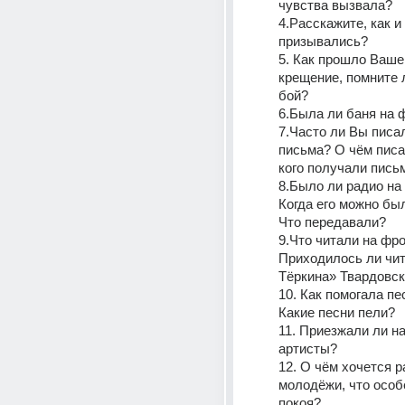
чувства вызвала?
4.Расскажите, как и 
призывались?
5. Как прошло Ваше
крещение, помните 
бой?
6.Была ли баня на 
7.Часто ли Вы писа
письма? О чём писа
кого получали пись
8.Было ли радио на
Когда его можно бы
Что передавали?
9.Что читали на фро
Приходилось ли чит
Тёркина» Твардовск
10. Как помогала пе
Какие песни пели?
11. Приезжали ли на
артисты?
12. О чём хочется р
молодёжи, что особе
покоя?