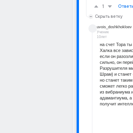
1
Ответ
Скрыть ветку
uvois_doshkhokloev
Ученик
10лет
на счет Тора ты 
Халка все зависи
если он разозли
сильно, он пере
Разрушителя ми
Шрам) и станет 
но станет таким
сможет легко ра
из вибраниума и
адамантиума, а 
получит интелл