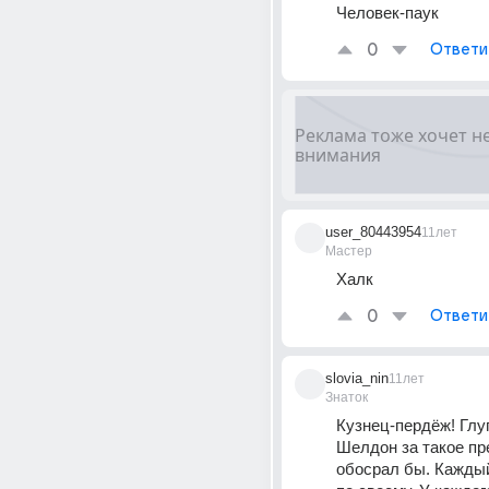
Человек-паук
0
Ответи
user_80443954
11лет
Мастер
Халк
0
Ответи
slovia_nin
11лет
Знаток
Кузнец-пердёж! Глуп
Шелдон за такое пр
обосрал бы. Каждый