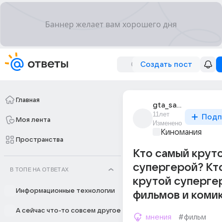
Создать пост
Главная
gta_samp_itch
11лет
Подп
Моя лента
Изменено
Киномания
Пространства
Кто самый крут
супергерой? Кт
В ТОПЕ НА ОТВЕТАХ
крутой суперге
Информационные технологии
фильмов и комик
А сейчас что-то совсем другое
мнения
#фильм