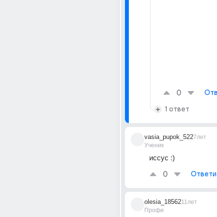
0
Отв
1 ответ
vasia_pupok_522
7лет
Ученик
иссус :)
0
Ответи
olesia_18562
11лет
Профи