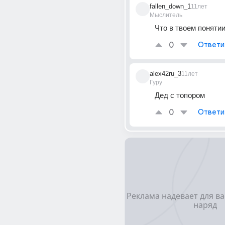
fallen_down_1
11лет
Мыслитель
Что в твоем поняти
0
Ответи
alex42ru_3
11лет
Гуру
Дед с топором
0
Ответи