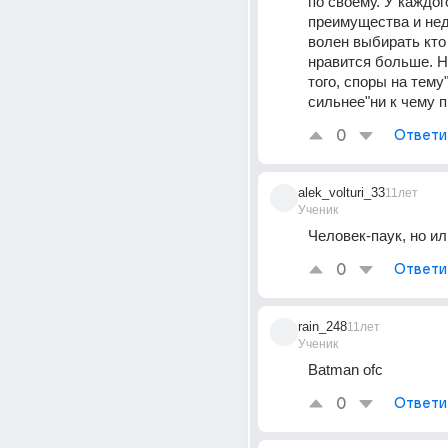
по своему. У каждого
преимущества и нед
волен выбирать кто 
нравится больше. Н
того, споры на тему"
сильнее"ни к чему п
0
Ответи
alek_volturi_33
11лет
Ученик
Человек-паук, но и
0
Ответи
rain_248
11лет
Ученик
Batman ofc
0
Ответи