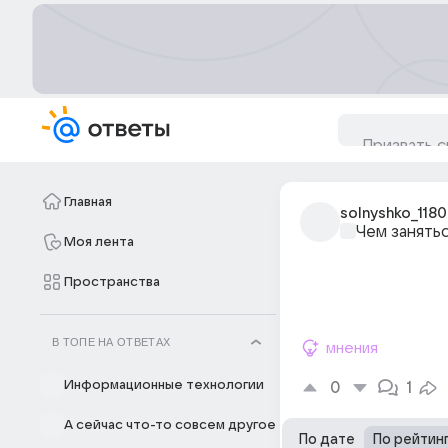
Главная
solnyshko_118
Чем занять
Моя лента
Пространства
В ТОПЕ НА ОТВЕТАХ
мнения
Информационные технологии
0
1
А сейчас что-то совсем другое
По дате
По рейтин